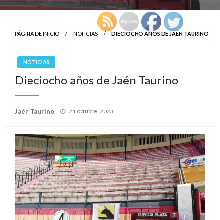
PÁGINA DE INICIO
NOTICIAS
DIECIOCHO AÑOS DE JAÉN TAURINO
NOTICIAS
Dieciocho años de Jaén Taurino
Publicado
Jaén Taurino
21 octubre, 2023
el