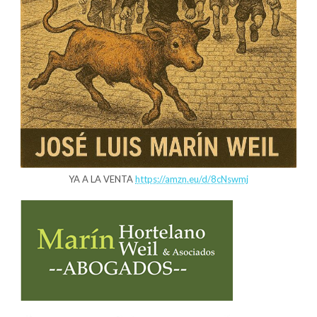
YA A LA VENTA
https://amzn.eu/d/8cNswmj