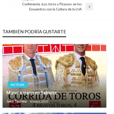
de
anterior
Conferencia «Los toros y Picasso» en los
entradas
Entrada
Encuentros con la Cultura de la UJA
siguiente
TAMBIÉN PODRÍA GUSTARTE
NOTICIAS
Mano a mano en Sabiote
Jaén Taurino
6 mayo, 2017