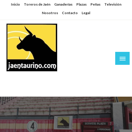
Saltar
Inicio
Toreros de Jaén
Ganaderías
Plazas
Peñas
Televisión
al
Nosotros
Contacto
Legal
contenido
Jaén Taurino
El Planeta de los Toros desde Jaén