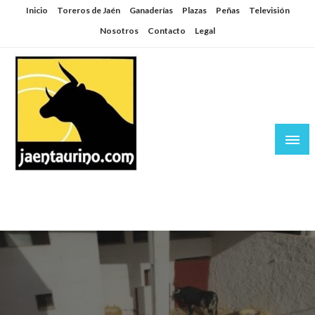
Saltar
Inicio
Toreros de Jaén
Ganaderías
Plazas
Peñas
Televisión
al
Nosotros
Contacto
Legal
contenido
Jaén Taurino
El Planeta de los Toros desde Jaén