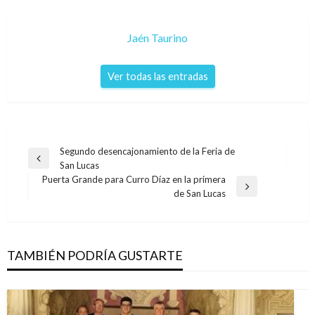
Jaén Taurino
Ver todas las entradas
Navegación
Segundo desencajonamiento de la Feria de
Entrada
San Lucas
de
anterior
Puerta Grande para Curro Díaz en la primera
entradas
Entrada
de San Lucas
siguiente
TAMBIÉN PODRÍA GUSTARTE