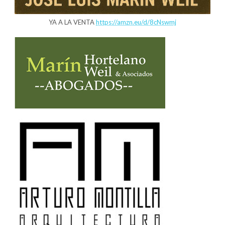
YA A LA VENTA
https://amzn.eu/d/8cNswmj