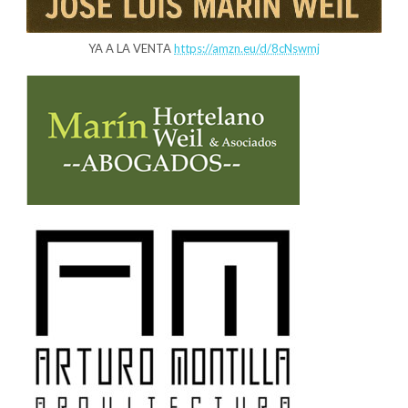
YA A LA VENTA
https://amzn.eu/d/8cNswmj