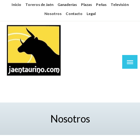
Saltar
Inicio
Toreros de Jaén
Ganaderías
Plazas
Peñas
Televisión
al
Nosotros
Contacto
Legal
contenido
Jaén Taurino
El Planeta de los Toros desde Jaén
Nosotros