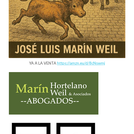
YA A LA VENTA
https://amzn.eu/d/8cNswmj