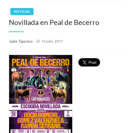
NOTICIAS
Novillada en Peal de Becerro
Publicado
Jaén Taurino
31 julio, 2017
el