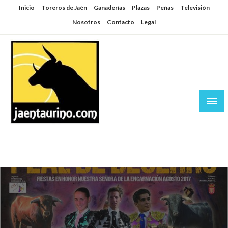
Saltar
Inicio
Toreros de Jaén
Ganaderías
Plazas
Peñas
Televisión
al
Nosotros
Contacto
Legal
contenido
Jaén Taurino
El Planeta de los Toros desde Jaén