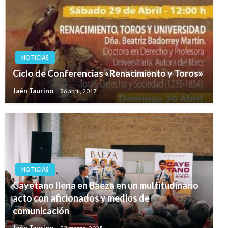
NOTICIAS
Ciclo de Conferencias «Renacimiento y Toros»
Jaén Taurino
26 abril, 2017
NOTICIAS
Cayetano llena en Baeza en un multitudinario
acto con aficionados y medios de
comunicación
Jaén Taurino
22 marzo, 2025