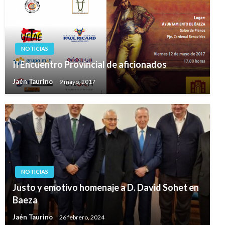
NOTICIAS
II Encuentro Provincial de aficionados
Jaén Taurino
9 mayo, 2017
NOTICIAS
Justo y emotivo homenaje a D. David Sohet en
Baeza
Jaén Taurino
26 febrero, 2024