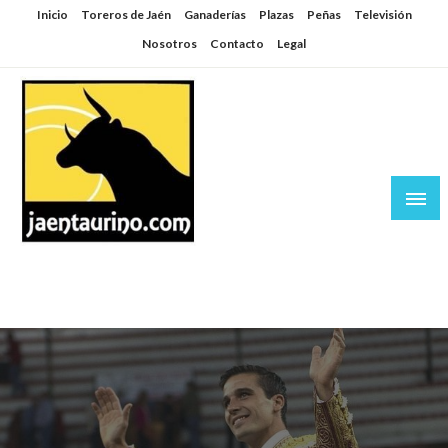
Saltar
Inicio
Toreros de Jaén
Ganaderías
Plazas
Peñas
Televisión
al
Nosotros
Contacto
Legal
contenido
Jaén Taurino
El Planeta de los Toros desde Jaén