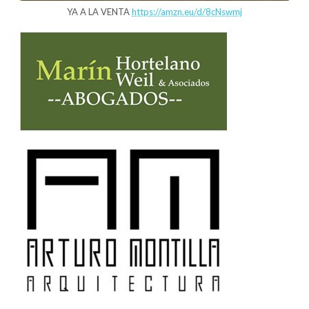
YA A LA VENTA
https://amzn.eu/d/8cNswmj