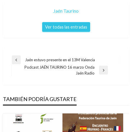
Jaén Taurino
Ver todas las entradas
Navegación
Jaén estuvo presente en el 13M Valencia
Entrada
de
Podcast JAÉN TAURINO 16 marzo Onda
anterior
Entrada
Jaén Radio
entradas
siguiente
TAMBIÉN PODRÍA GUSTARTE