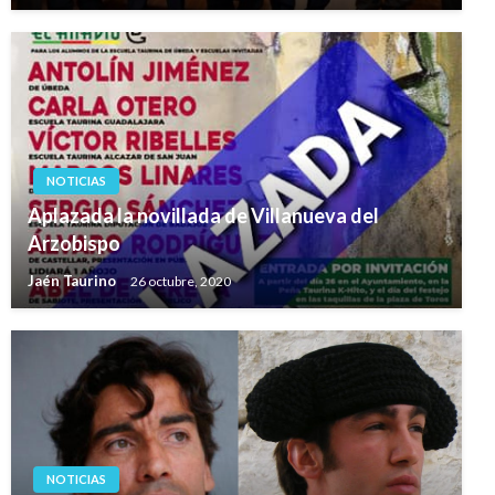
NOTICIAS
Aplazada la novillada de Villanueva del
Arzobispo
Jaén Taurino
26 octubre, 2020
NOTICIAS