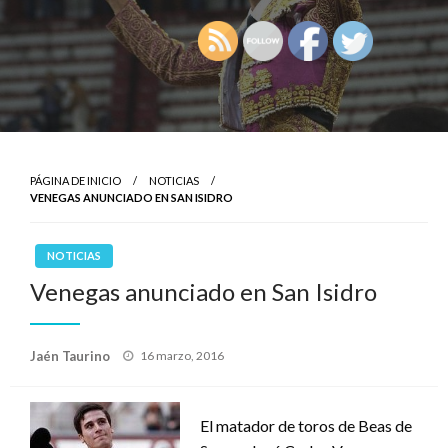
PÁGINA DE INICIO
NOTICIAS
VENEGAS ANUNCIADO EN SAN ISIDRO
NOTICIAS
Venegas anunciado en San Isidro
Publicado
Jaén Taurino
16 marzo, 2016
el
El matador de toros de Beas de