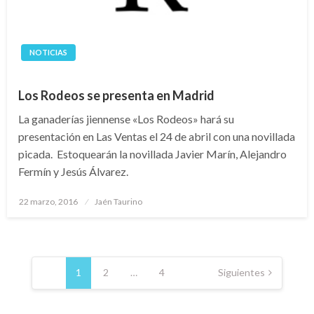
NOTICIAS
Los Rodeos se presenta en Madrid
La ganaderías jiennense «Los Rodeos» hará su
presentación en Las Ventas el 24 de abril con una novillada
picada. Estoquearán la novillada Javier Marín, Alejandro
Fermín y Jesús Álvarez.
Publicado
22 marzo, 2016
Jaén Taurino
el
Navegación
de
1
2
…
4
Siguientes
entradas