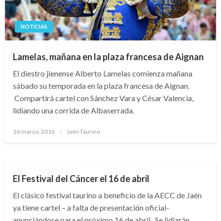
NOTICIAS
Lamelas, mañana en la plaza francesa de Aignan
El diestro jienense Alberto Lamelas comienza mañana
sábado su temporada en la plaza francesa de Aignan.
Compartirá cartel con Sánchez Vara y César Valencia,
lidiando una corrida de Albaserrada.
Publicado
26 marzo, 2016
Jaén Taurino
el
NOTICIAS
El Festival del Cáncer el 16 de abril
El clásico festival taurino a beneficio de la AECC de Jaén
ya tiene cartel – a falta de presentación oficial-
anunciándose para el próximo 16 de abril. Se lidiarán