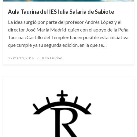
Aula Taurina del IES Iulia Salaria de Sabiote
La idea surgió por parte del profesor Andrés López y el
director José María Madrid quien con el apoyo de la Peña
Taurina «Castillo del Temple» hacen posible esta iniciativa
que cumple ya su segunda edición, en la que se…
Publicado
22 marzo, 2016
Jaén Taurino
el