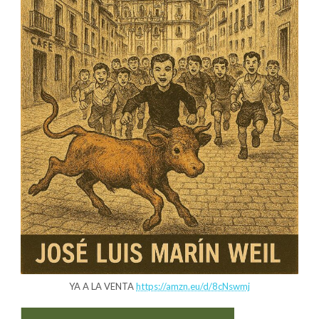
YA A LA VENTA
https://amzn.eu/d/8cNswmj