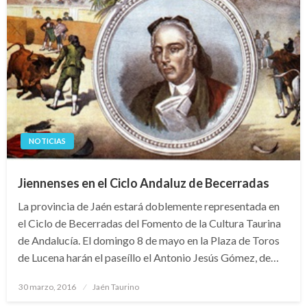
NOTICIAS
Jiennenses en el Ciclo Andaluz de Becerradas
La provincia de Jaén estará doblemente representada en
el Ciclo de Becerradas del Fomento de la Cultura Taurina
de Andalucía. El domingo 8 de mayo en la Plaza de Toros
de Lucena harán el paseíllo el Antonio Jesús Gómez, de…
Publicado
30 marzo, 2016
Jaén Taurino
el