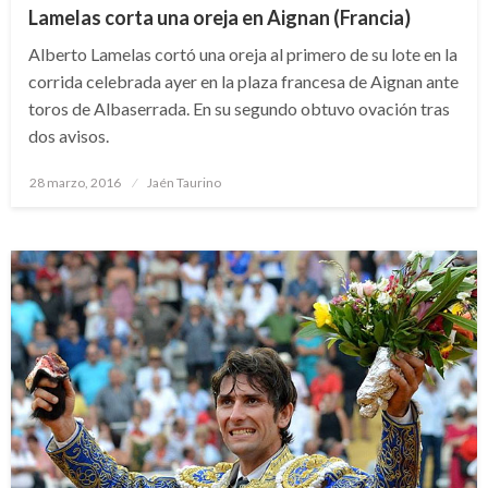
Lamelas corta una oreja en Aignan (Francia)
Alberto Lamelas cortó una oreja al primero de su lote en la
corrida celebrada ayer en la plaza francesa de Aignan ante
toros de Albaserrada. En su segundo obtuvo ovación tras
dos avisos.
Publicado
28 marzo, 2016
Jaén Taurino
el