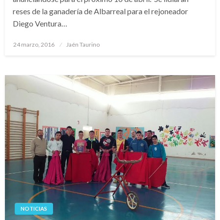
reses de la ganadería de Albarreal para el rejoneador
Diego Ventura…
Publicado
24 marzo, 2016
Jaén Taurino
el
NOTICIAS