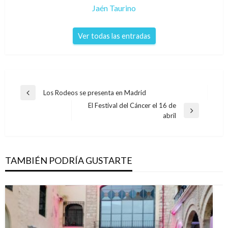
Jaén Taurino
Ver todas las entradas
Navegación
Los Rodeos se presenta en Madrid
Entrada
de
El Festival del Cáncer el 16 de
anterior
Entrada
abril
entradas
siguiente
TAMBIÉN PODRÍA GUSTARTE