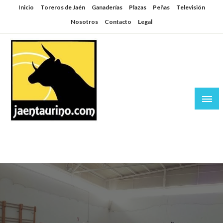
Saltar
Inicio
Toreros de Jaén
Ganaderías
Plazas
Peñas
Televisión
al
Nosotros
Contacto
Legal
contenido
Jaén Taurino
El Planeta de los Toros desde Jaén