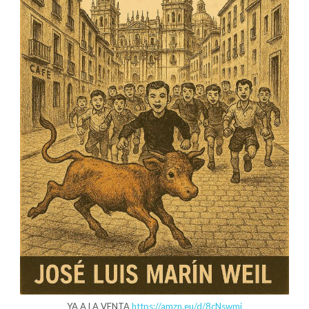
YA A LA VENTA
https://amzn.eu/d/8cNswmj