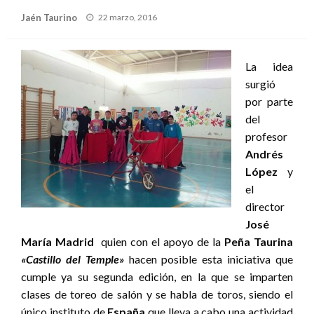
Publicado
Jaén Taurino
22 marzo, 2016
el
La idea
surgió
por parte
del
profesor
Andrés
López
y
el
director
José
María Madrid
quien con el apoyo de la
Peña Taurina
«Castillo del Temple»
hacen posible esta iniciativa que
cumple ya su segunda edición, en la que se imparten
clases de toreo de salón y se habla de toros, siendo el
único instituto de
España
que lleva a cabo una actividad