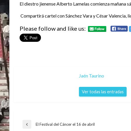
El diestro jienense Alberto Lamelas comienza mañana sá
Compartirá cartel con Sánchez Vara y César Valencia, li
Please follow and like us:
Jaén Taurino
Ver todas las entradas
Navegación
El Festival del Cáncer el 16 de abril
Entrada