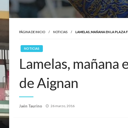
PÁGINA DE INICIO
NOTICIAS
LAMELAS, MAÑANA EN LA PLAZA 
NOTICIAS
Lamelas, mañana en
de Aignan
Publicado
Jaén Taurino
26 marzo, 2016
el