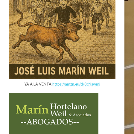
YA A LA VENTA
https://amzn.eu/d/8cNswmj