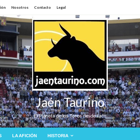
sión
Nosotros
Contacto
Legal
Jaén Taurino
El Planeta de los Toros desde Jaén
S
LA AFICIÓN
HISTORIA