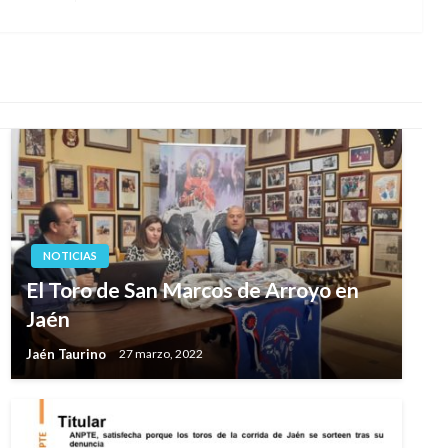
siguiente
NOTICIAS
El Toro de San Marcos de Arroyo en
Jaén
Jaén Taurino
27 marzo, 2022