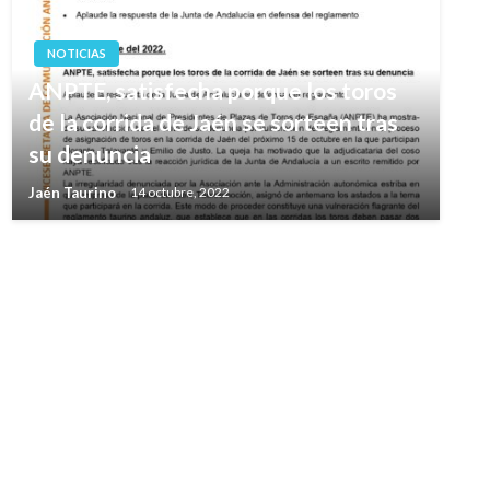
NOTICIAS
ANPTE, satisfecha porque los toros
de la corrida de Jaén se sorteen tras
su denuncia
Jaén Taurino
14 octubre, 2022