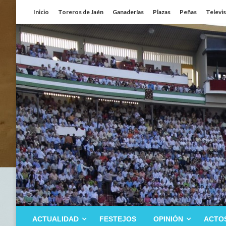
Saltar
Inicio
Toreros de Jaén
Ganaderías
Plazas
Peñas
Televi
al
contenido
ACTUALIDAD
FESTEJOS
OPINIÓN
ACTO