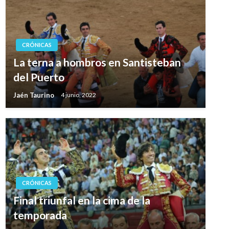
CRÓNICAS
La terna a hombros en Santisteban
del Puerto
Jaén Taurino
4 junio, 2022
CRÓNICAS
Final triunfal en la cima de la
temporada