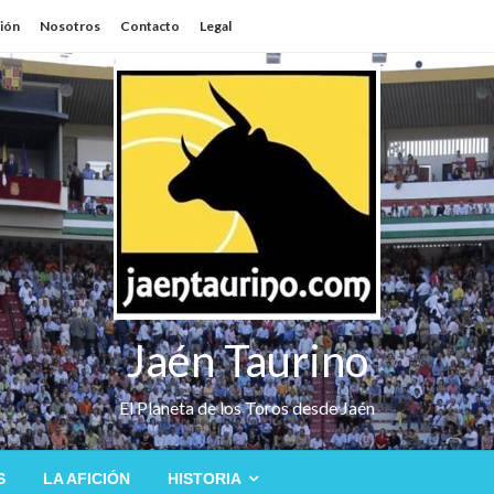
sión
Nosotros
Contacto
Legal
Jaén Taurino
El Planeta de los Toros desde Jaén
S
LA AFICIÓN
HISTORIA