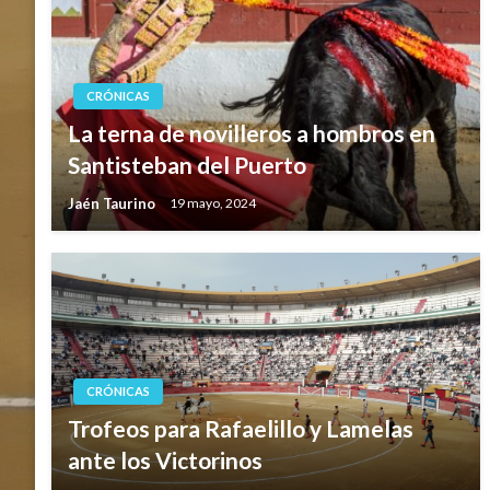
CRÓNICAS
La terna de novilleros a hombros en
Santisteban del Puerto
Jaén Taurino
19 mayo, 2024
CRÓNICAS
Trofeos para Rafaelillo y Lamelas
ante los Victorinos