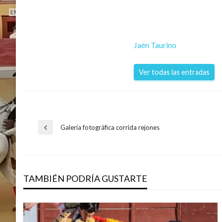
Jaén Taurino
Ver todas las entradas
Navegación
Galería fotográfica corrida rejones
Entrada
anterior
de
TAMBIÉN PODRÍA GUSTARTE
entradas