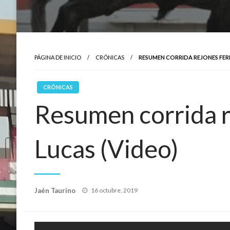
PÁGINA DE INICIO
CRÓNICAS
RESUMEN CORRIDA REJONES FERI
CRÓNICAS
Resumen corrida r
Lucas (Video)
Publicado
Jaén Taurino
16 octubre, 2019
el