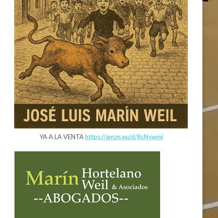
YA A LA VENTA
https://amzn.eu/d/8cNswmj