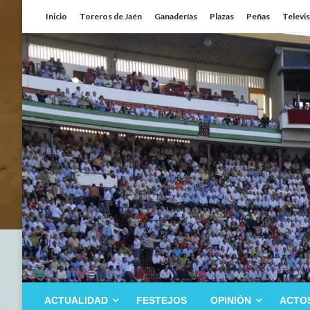
Saltar
Inicio
Toreros de Jaén
Ganaderías
Plazas
Peñas
Televi
al
contenido
ACTUALIDAD
FESTEJOS
OPINIÓN
ACTO