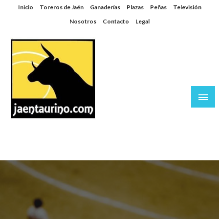
Saltar
Inicio
Toreros de Jaén
Ganaderías
Plazas
Peñas
Televisión
al
Nosotros
Contacto
Legal
contenido
Jaén Taurino
El Planeta de los Toros desde Jaén