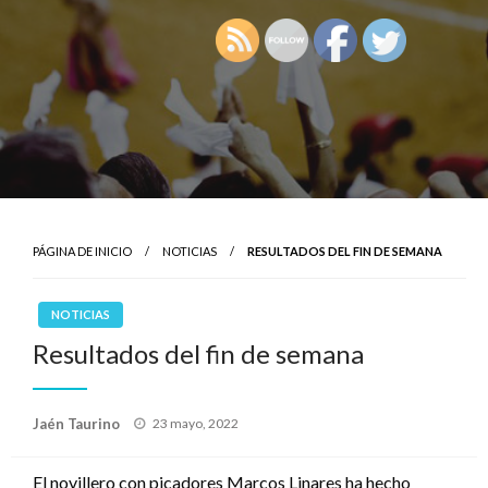
PÁGINA DE INICIO
NOTICIAS
RESULTADOS DEL FIN DE SEMANA
NOTICIAS
Resultados del fin de semana
Publicado
Jaén Taurino
23 mayo, 2022
el
El novillero con picadores Marcos Linares ha hecho