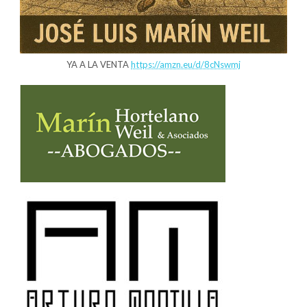
YA A LA VENTA
https://amzn.eu/d/8cNswmj