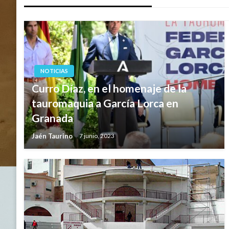
entradas
NOTICIAS
Curro Díaz, en el homenaje de la
tauromaquia a García Lorca en
Granada
Jaén Taurino
7 junio, 2023