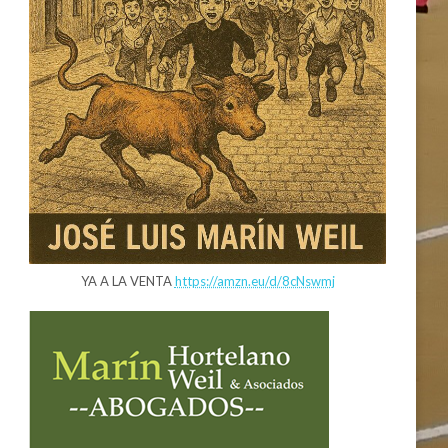
YA A LA VENTA
https://amzn.eu/d/8cNswmj