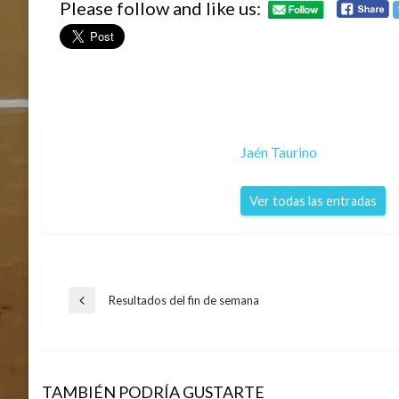
Please follow and like us:
Jaén Taurino
Ver todas las entradas
Navegación
Resultados del fin de semana
Entrada
anterior
de
TAMBIÉN PODRÍA GUSTARTE