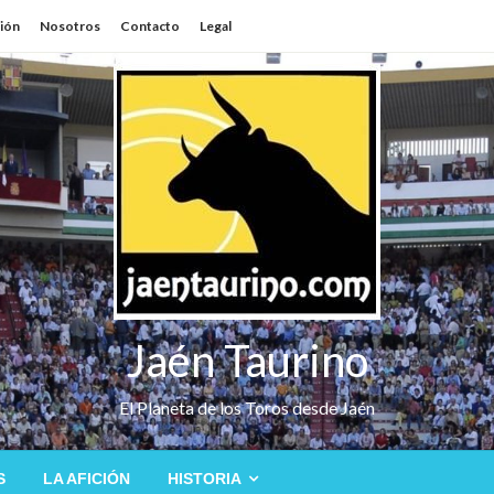
sión
Nosotros
Contacto
Legal
Jaén Taurino
El Planeta de los Toros desde Jaén
S
LA AFICIÓN
HISTORIA