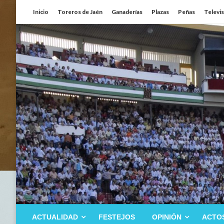
Saltar
Inicio
Toreros de Jaén
Ganaderías
Plazas
Peñas
Televi
al
contenido
ACTUALIDAD
FESTEJOS
OPINIÓN
ACTO