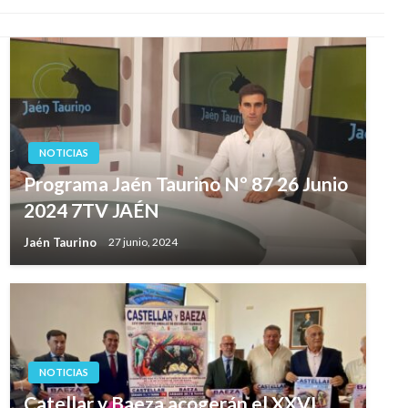
NOTICIAS
Programa Jaén Taurino Nº 87 26 Junio
2024 7TV JAÉN
Jaén Taurino
27 junio, 2024
NOTICIAS
Catellar y Baeza acogerán el XXVI