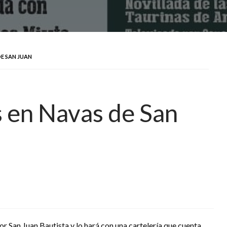
DE SAN JUAN
s en Navas de San
or San Juan Bautista y lo hará con una cartelería que cuenta