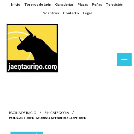
Saltar
Inicio
Toreros de Jaén
Ganaderías
Plazas
Peñas
Televisión
al
Nosotros
Contacto
Legal
contenido
Jaén Taurino
El Planeta de los Toros desde Jaén
PÁGINA DE INICIO
SIN CATEGORÍA
PODCAST JAÉN TAURINO 6 FEBRERO COPE JAÉN