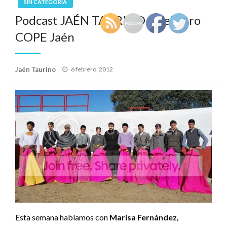
SIN CATEGORÍA
Podcast JAÉN TAURINO 6 Febrero
COPE Jaén
Publicado
Jaén Taurino
6 febrero, 2012
el
Esta semana hablamos con
Marisa Fernández,