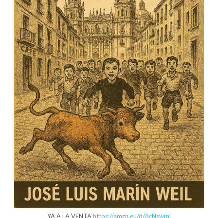
YA A LA VENTA
https://amzn.eu/d/8cNswmj