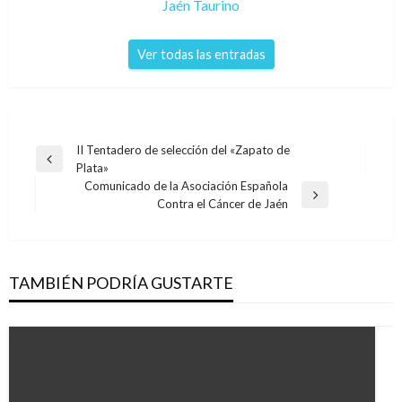
Jaén Taurino
Ver todas las entradas
Navegación
II Tentadero de selección del «Zapato de
Entrada
Plata»
de
anterior
Comunicado de la Asociación Española
entradas
Entrada
Contra el Cáncer de Jaén
siguiente
TAMBIÉN PODRÍA GUSTARTE