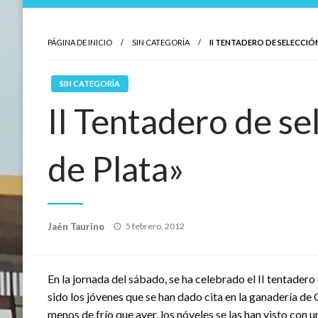
PÁGINA DE INICIO
SIN CATEGORÍA
II TENTADERO DE SELECCIÓ
SIN CATEGORÍA
II Tentadero de se
de Plata»
Publicado
Jaén Taurino
5 febrero, 2012
el
En la jornada del sábado, se ha celebrado el II tentadero
sido los jóvenes que se han dado cita en la ganadería de
menos de frío que ayer, los nóveles se las han visto con 