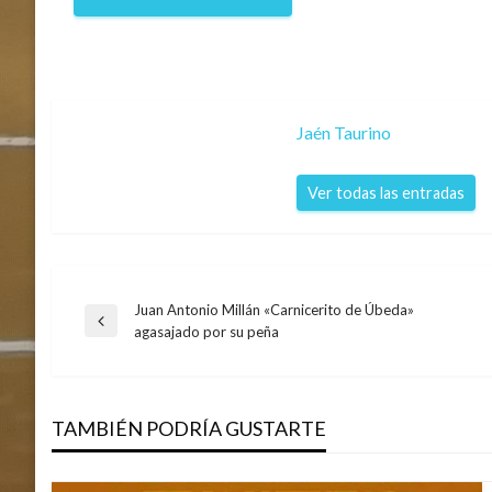
Jaén Taurino
Ver todas las entradas
Juan Antonio Millán «Carnicerito de Úbeda»
Navegación
Entrada
agasajado por su peña
anterior
de
TAMBIÉN PODRÍA GUSTARTE
entradas