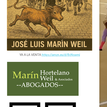
YA A LA VENTA
https://amzn.eu/d/8cNswmj