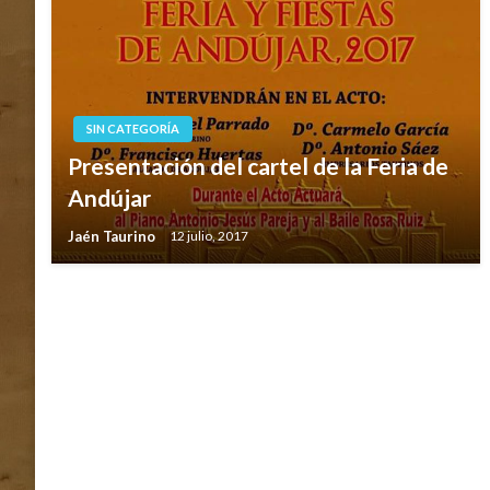
SIN CATEGORÍA
SIN CATEGORÍA
Presentación del cartel de la Feria de
Podcast Jaén Taurino 24 febrero Onda
Andújar
Jaén Radio
Jaén Taurino
12 julio, 2017
Jaén Taurino
24 febrero, 2016