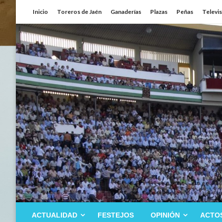
Saltar
Inicio
Toreros de Jaén
Ganaderías
Plazas
Peñas
Televi
al
contenido
ACTUALIDAD
FESTEJOS
OPINIÓN
ACTO