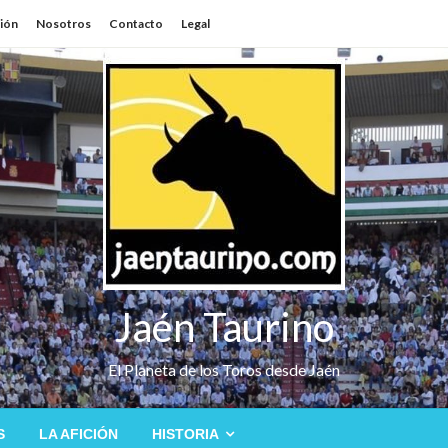
sión
Nosotros
Contacto
Legal
Jaén Taurino
El Planeta de los Toros desde Jaén
S
LA AFICIÓN
HISTORIA