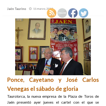
Publicado
Jaén Taurino
11 marzo, 2010
el
Ponce, Cayetano y José Carlos
Venegas el sábado de gloria
Taurolorca, la nueva empresa de la Plaza de Toros de
Jaén presentó ayer jueves el cartel con el que se