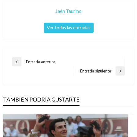
Jaén Taurino
Ver todas las entradas
Navegación
Entrada anterior
Entrada
de
anterior
Entrada siguiente
Entrada
entradas
siguiente
TAMBIÉN PODRÍA GUSTARTE