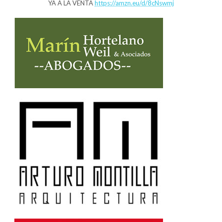
YA A LA VENTA
https://amzn.eu/d/8cNswmj