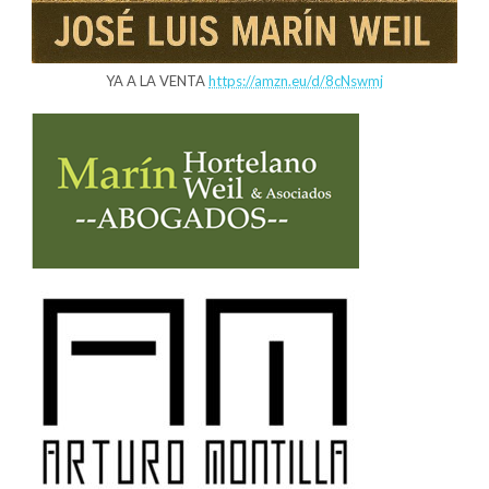
YA A LA VENTA
https://amzn.eu/d/8cNswmj