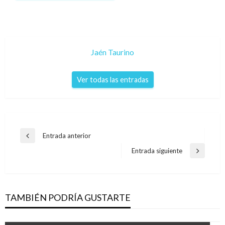
Jaén Taurino
Ver todas las entradas
Navegación
Entrada anterior
Entrada
de
anterior
Entrada siguiente
Entrada
entradas
siguiente
TAMBIÉN PODRÍA GUSTARTE