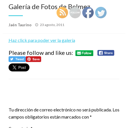
Galería de Fotos de Belmez
Publicado
Jaén Taurino
23 agosto, 2011
el
Haz click para poder ver la galería
Please follow and like us:
DEJA UNA RESPUESTA
Tu dirección de correo electrónico no será publicada.
Los
campos obligatorios están marcados con
*