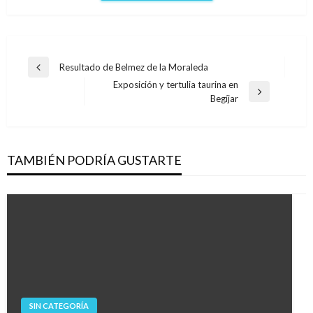
Navegación
Resultado de Belmez de la Moraleda
Entrada
de
Exposición y tertulia taurina en
anterior
Entrada
Begíjar
entradas
siguiente
TAMBIÉN PODRÍA GUSTARTE
SIN CATEGORÍA