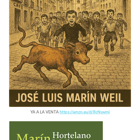
YA A LA VENTA
https://amzn.eu/d/8cNswmj