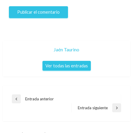
Jaén Taurino
Ver todas las entradas
Navegación
Entrada anterior
Entrada
de
anterior
Entrada siguiente
Entrada
entradas
siguiente