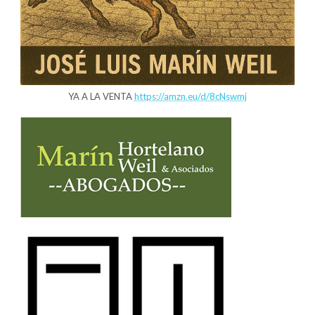
YA A LA VENTA
https://amzn.eu/d/8cNswmj