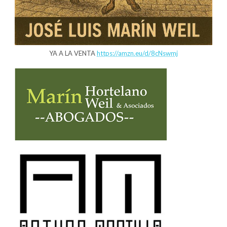
YA A LA VENTA
https://amzn.eu/d/8cNswmj