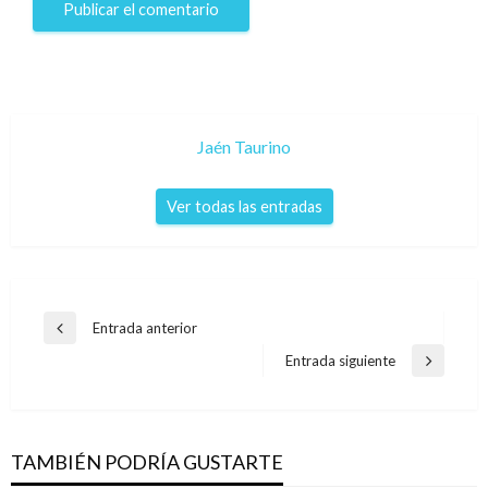
Jaén Taurino
Ver todas las entradas
Navegación
Entrada anterior
Entrada
de
anterior
Entrada siguiente
Entrada
entradas
siguiente
TAMBIÉN PODRÍA GUSTARTE