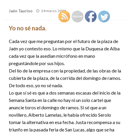
Publicado
Jaén Taurino
24 marzo, 2009
el
Yo no sé nada.
Cada vez que me preguntan por el futuro de la plaza de
Jaén yo contesto eso. Lo mismo que la Duquesa de Alba
cada vez que la asedian micrófono en mano
preguntándole por sus hijos.
Del lío de la empresa con la propiedad, de las obras de la
cubierta de la plaza, de la corrida del domingo de ramos.
De todo eso, yo no sé nada.
Lo que sí sé es que a dos semanas escasas del inicio de la
Semana Santa en la calle no hay ni un solo cartel que
anuncie toros el domingo de ramos. Si sé que a un
novillero, Alberto Lamelas, le había ofrecido Serolo
tomar la alternativa en esa fecha. Justa recompensa a su
triunfo en la pasada feria de San Lucas, algo que se ha