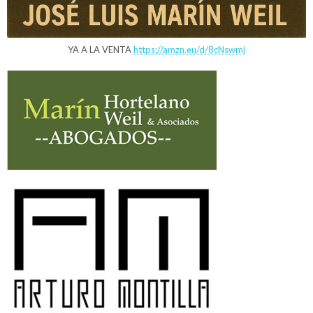
YA A LA VENTA
https://amzn.eu/d/8cNswmj