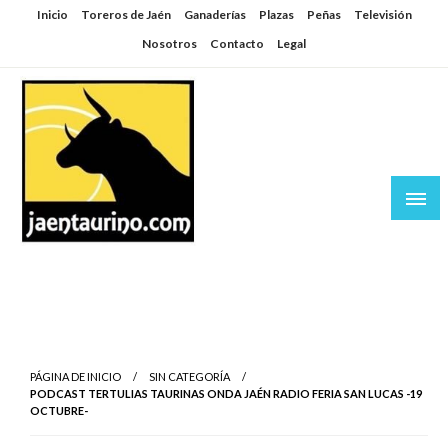
Saltar
Inicio
Toreros de Jaén
Ganaderías
Plazas
Peñas
Televisión
al
Nosotros
Contacto
Legal
contenido
Jaén Taurino
El Planeta de los Toros desde Jaén
PÁGINA DE INICIO
SIN CATEGORÍA
PODCAST TERTULIAS TAURINAS ONDA JAÉN RADIO FERIA SAN LUCAS -19
OCTUBRE-