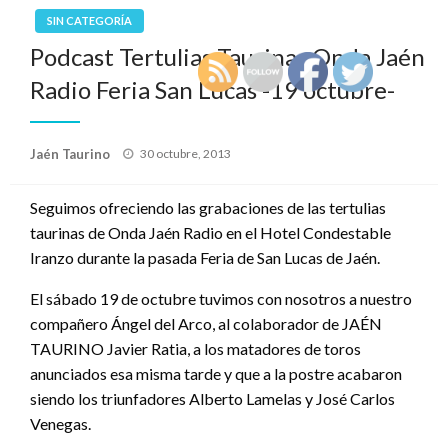
SIN CATEGORÍA
Podcast Tertulias Taurinas Onda Jaén
Radio Feria San Lucas -19 octubre-
Publicado
Jaén Taurino
30 octubre, 2013
el
Seguimos ofreciendo las grabaciones de las tertulias
taurinas de Onda Jaén Radio en el Hotel Condestable
Iranzo durante la pasada Feria de San Lucas de Jaén.
El sábado 19 de octubre tuvimos con nosotros a nuestro
compañero Ángel del Arco, al colaborador de JAÉN
TAURINO Javier Ratia, a los matadores de toros
anunciados esa misma tarde y que a la postre acabaron
siendo los triunfadores Alberto Lamelas y José Carlos
Venegas.