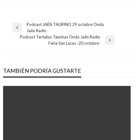
Navegación
Podcast JAÉN TAURINO 29 octubre Onda
Entrada
Jaén Radio
de
anterior
Podcast Tertulias Taurinas Onda Jaén Radio
entradas
Entrada
Feria San Lucas -20 octubre-
siguiente
TAMBIÉN PODRÍA GUSTARTE