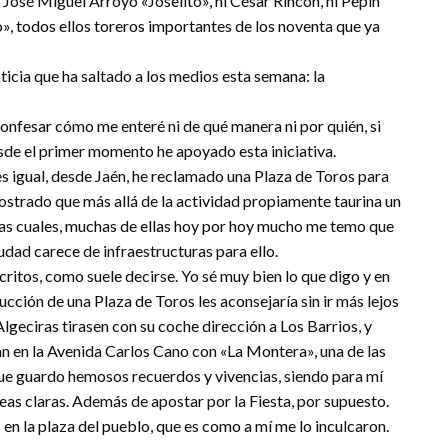
 José Miguel Arroyo «Joselito», ni César Rincón, ni Pepín
to», todos ellos toreros importantes de los noventa que ya
ticia que ha saltado a los medios esta semana: la
 confesar cómo me enteré ni de qué manera ni por quién, si
sde el primer momento he apoyado esta iniciativa.
es igual, desde Jaén, he reclamado una Plaza de Toros para
strado que más allá de la actividad propiamente taurina un
 las cuales, muchas de ellas hoy por hoy mucho me temo que
iudad carece de infraestructuras para ello.
ritos, como suele decirse. Yo sé muy bien lo que digo y en
ucción de una Plaza de Toros les aconsejaría sin ir más lejos
Algeciras tirasen con su coche dirección a Los Barrios, y
ían en la Avenida Carlos Cano con «La Montera», una de las
que guardo hemosos recuerdos y vivencias, siendo para mí
deas claras. Además de apostar por la Fiesta, por supuesto.
en la plaza del pueblo, que es como a mí me lo inculcaron.