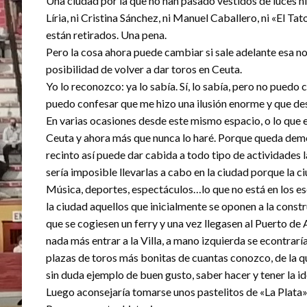
Una ciudad por la que no han pasado vestidos de luces ni
Líria, ni Cristina Sánchez, ni Manuel Caballero, ni «El Ta
están retirados. Una pena.
Pero la cosa ahora puede cambiar si sale adelante esa no
posibilidad de volver a dar toros en Ceuta.
Yo lo reconozco: ya lo sabía. Sí, lo sabía, pero no puedo
puedo confesar que me hizo una ilusión enorme y que de
En varias ocasiones desde este mismo espacio, o lo que 
Ceuta y ahora más que nunca lo haré. Porque queda demo
recinto así puede dar cabida a todo tipo de actividades
sería imposible llevarlas a cabo en la ciudad porque la c
Música, deportes, espectáculos…lo que no está en los esc
la ciudad aquellos que inicialmente se oponen a la constr
que se cogiesen un ferry y una vez llegasen al Puerto de 
nada más entrar a la Villa, a mano izquierda se econtrar
plazas de toros más bonitas de cuantas conozco, de la 
sin duda ejemplo de buen gusto, saber hacer y tener la i
Luego aconsejaría tomarse unos pastelitos de «La Plata» 