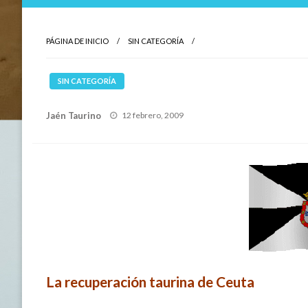
PÁGINA DE INICIO
SIN CATEGORÍA
SIN CATEGORÍA
Publicado
Jaén Taurino
12 febrero, 2009
el
La recuperación taurina de Ceuta