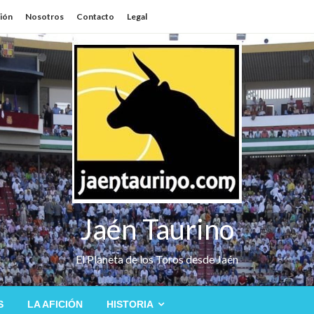
sión
Nosotros
Contacto
Legal
Jaén Taurino
El Planeta de los Toros desde Jaén
S
LA AFICIÓN
HISTORIA