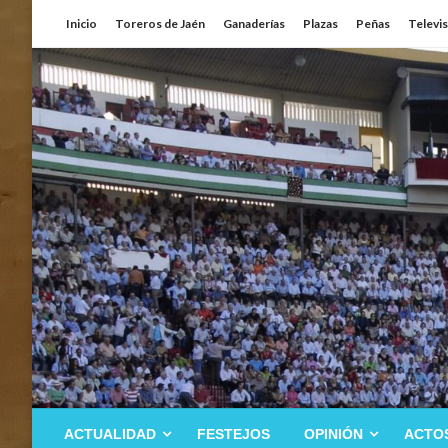
Saltar
Inicio
Toreros de Jaén
Ganaderías
Plazas
Peñas
Televi
al
contenido
ACTUALIDAD
FESTEJOS
OPINIÓN
ACTO