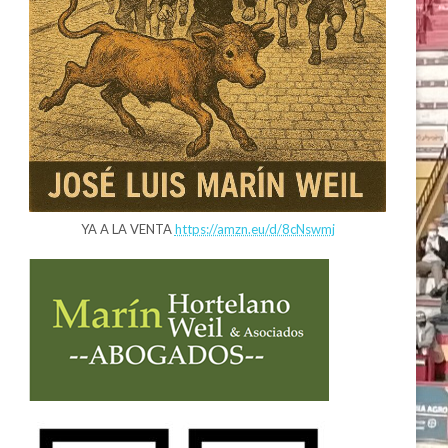
YA A LA VENTA
https://amzn.eu/d/8cNswmj