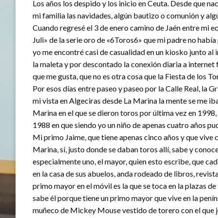
Los años los despido y los inicio en Ceuta. Desde que nací,
mi familia las navidades, algún bautizo o comunión y al
Cuando regresé el 3 de enero camino de Jaén entre mi equ
Juli» de la serie oro de «6Toros6» que mi padre no había
yo me encontré casi de casualidad en un kiosko junto al i
la maleta y por descontado la conexión diaria a internet
que me gusta, que no es otra cosa que la Fiesta de los To
Por esos días entre paseo y paseo por la Calle Real, la 
mi vista en Algeciras desde La Marina la mente se me ib
Marina en el que se dieron toros por última vez en 1998, 
1988 en que siendo yo un niño de apenas cuatro años pude
Mi primo Jaime, que tiene apenas cinco años y que vive 
Marina, sí, justo donde se daban toros allí, sabe y conoc
especialmente uno, el mayor, quien esto escribe, que cad
en la casa de sus abuelos, anda rodeado de libros, revist
primo mayor en el móvil es la que se toca en la plazas de 
sabe él porque tiene un primo mayor que vive en la penín
muñeco de Mickey Mouse vestido de torero con el que ju