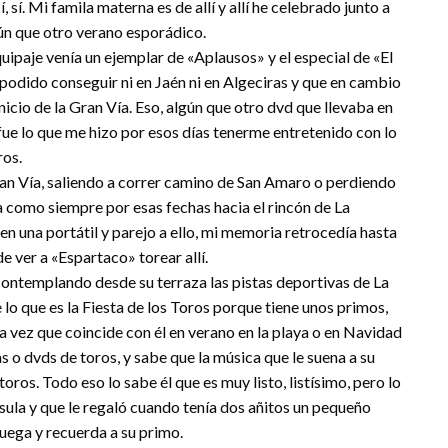
 sí. Mi famila materna es de allí y allí he celebrado junto a
gún que otro verano esporádico.
ipaje venía un ejemplar de «Aplausos» y el especial de «El
 podido conseguir ni en Jaén ni en Algeciras y que en cambio
nicio de la Gran Vía. Eso, algún que otro dvd que llevaba en
 fue lo que me hizo por esos días tenerme entretenido con lo
ros.
Gran Vía, saliendo a correr camino de San Amaro o perdiendo
a como siempre por esas fechas hacia el rincón de La
en una portátil y parejo a ello, mi memoria retrocedía hasta
 ver a «Espartaco» torear allí.
contemplando desde su terraza las pistas deportivas de La
e lo que es la Fiesta de los Toros porque tiene unos primos,
a vez que coincide con él en verano en la playa o en Navidad
as o dvds de toros, y sabe que la música que le suena a su
toros. Todo eso lo sabe él que es muy listo, listísimo, pero lo
sula y que le regaló cuando tenía dos añitos un pequeño
ega y recuerda a su primo.