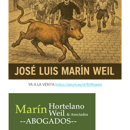
YA A LA VENTA
https://amzn.eu/d/8cNswmj