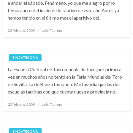
a andar el sábado. Fenómeno, yo que me alegro por lo
tempranero del inicio de lo taurino de este año.Antes ya
hemos tenido en el último mes el aperitivo del…
Publicado
23 febrero, 2009
Jaén Taurino
el
SIN CATEGORÍA
La Escuela Cultural de Tauromaquia de Jaén, por primera
vez en muchos años no tentó en la Feria Mundial del Toro
de Sevilla. La de Baeza tampoco. Me fastidia que las dos
escuelas taurinas con que cuenta nuestra provincia no…
Publicado
23 febrero, 2009
Jaén Taurino
el
SIN CATEGORÍA