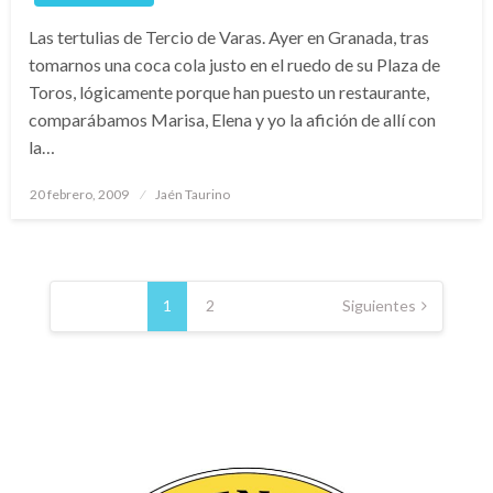
Las tertulias de Tercio de Varas. Ayer en Granada, tras
tomarnos una coca cola justo en el ruedo de su Plaza de
Toros, lógicamente porque han puesto un restaurante,
comparábamos Marisa, Elena y yo la afición de allí con
la…
Publicado
20 febrero, 2009
Jaén Taurino
el
Navegación
de
1
2
Siguientes
entradas