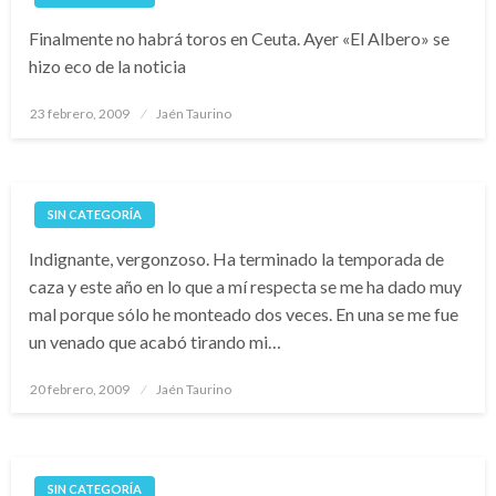
Finalmente no habrá toros en Ceuta. Ayer «El Albero» se
hizo eco de la noticia
Publicado
23 febrero, 2009
Jaén Taurino
el
SIN CATEGORÍA
Indignante, vergonzoso. Ha terminado la temporada de
caza y este año en lo que a mí respecta se me ha dado muy
mal porque sólo he monteado dos veces. En una se me fue
un venado que acabó tirando mi…
Publicado
20 febrero, 2009
Jaén Taurino
el
SIN CATEGORÍA