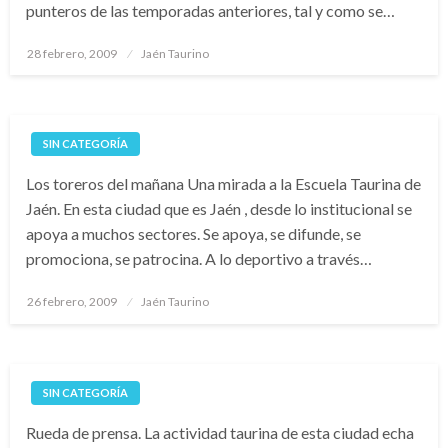
punteros de las temporadas anteriores, tal y como se…
Publicado
28 febrero, 2009
Jaén Taurino
el
SIN CATEGORÍA
Los toreros del mañana Una mirada a la Escuela Taurina de
Jaén. En esta ciudad que es Jaén , desde lo institucional se
apoya a muchos sectores. Se apoya, se difunde, se
promociona, se patrocina. A lo deportivo a través…
Publicado
26 febrero, 2009
Jaén Taurino
el
SIN CATEGORÍA
Rueda de prensa. La actividad taurina de esta ciudad echa