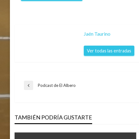
Jaén Taurino
Ver todas las entradas
Navegación
Podcast de El Albero
Entrada
anterior
de
TAMBIÉN PODRÍA GUSTARTE
entradas