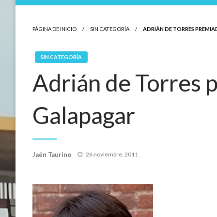
PÁGINA DE INICIO
SIN CATEGORÍA
ADRIÁN DE TORRES PREMI
SIN CATEGORÍA
Adrián de Torres 
Galapagar
Publicado
Jaén Taurino
26 noviembre, 2011
el