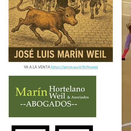
YA A LA VENTA
https://amzn.eu/d/8cNswmj