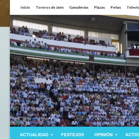
Saltar
Inicio
Toreros de Jaén
Ganaderías
Plazas
Peñas
Televi
al
contenido
ACTUALIDAD
FESTEJOS
OPINIÓN
ACTO