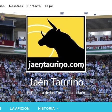
sión
Nosotros
Contacto
Legal
Jaén Taurino
El Planeta de los Toros desde Jaén
S
LA AFICIÓN
HISTORIA