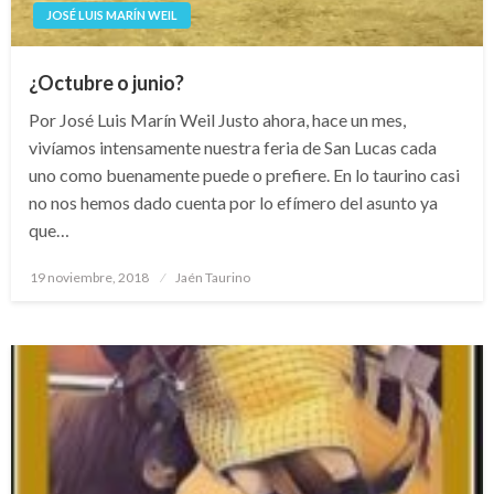
JOSÉ LUIS MARÍN WEIL
¿Octubre o junio?
Por José Luis Marín Weil Justo ahora, hace un mes,
vivíamos intensamente nuestra feria de San Lucas cada
uno como buenamente puede o prefiere. En lo taurino casi
no nos hemos dado cuenta por lo efímero del asunto ya
que…
Publicado
19 noviembre, 2018
Jaén Taurino
el