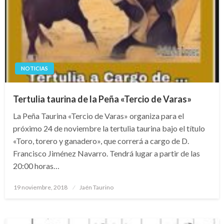
NOTICIAS
Tertulia taurina de la Peña «Tercio de Varas»
La Peña Taurina «Tercio de Varas» organiza para el
próximo 24 de noviembre la tertulia taurina bajo el título
«Toro, torero y ganadero», que correrá a cargo de D.
Francisco Jiménez Navarro. Tendrá lugar a partir de las
20:00 horas…
Publicado
19 noviembre, 2018
Jaén Taurino
el