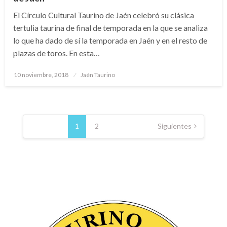
El Círculo Cultural Taurino de Jaén celebró su clásica
tertulia taurina de final de temporada en la que se analiza
lo que ha dado de sí la temporada en Jaén y en el resto de
plazas de toros. En esta…
Publicado
10 noviembre, 2018
Jaén Taurino
el
Navegación
de
1
2
Siguientes
entradas