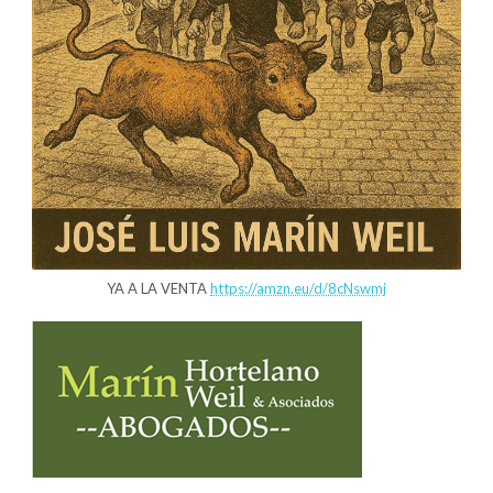
YA A LA VENTA
https://amzn.eu/d/8cNswmj