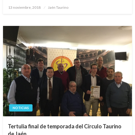
Publicado
13 noviembre, 2018
Jaén Taurino
el
NOTICIAS
Tertulia final de temporada del Círculo Taurino
de Jaén