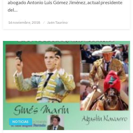
abogado Antonio Luis Gómez Jiménez, actual presidente
del…
Publicado
16 noviembre, 2018
Jaén Taurino
el
NOTICIAS