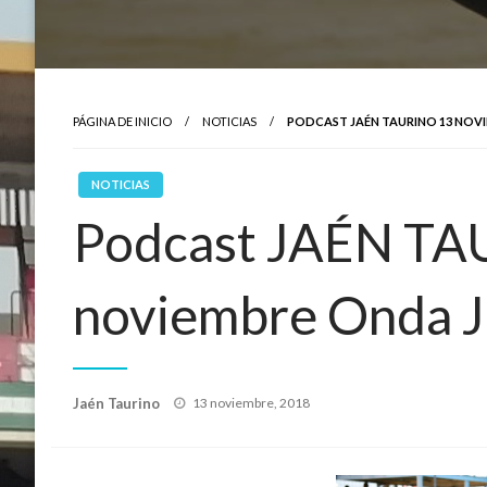
PÁGINA DE INICIO
NOTICIAS
PODCAST JAÉN TAURINO 13 NOV
NOTICIAS
Podcast JAÉN TA
noviembre Onda J
Publicado
Jaén Taurino
13 noviembre, 2018
el