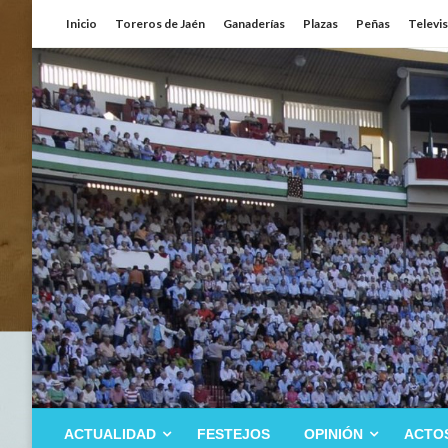
Saltar
Inicio
Toreros de Jaén
Ganaderías
Plazas
Peñas
Televi
al
contenido
ACTUALIDAD
FESTEJOS
OPINIÓN
ACTO