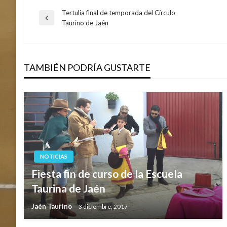
Tertulia final de temporada del Círculo
Navegación
Entrada
Taurino de Jaén
anterior
de
TAMBIÉN PODRÍA GUSTARTE
entradas
NOTICIAS
Fiesta fin de curso de la Escuela
Taurina de Jaén
Jaén Taurino
3 diciembre, 2017