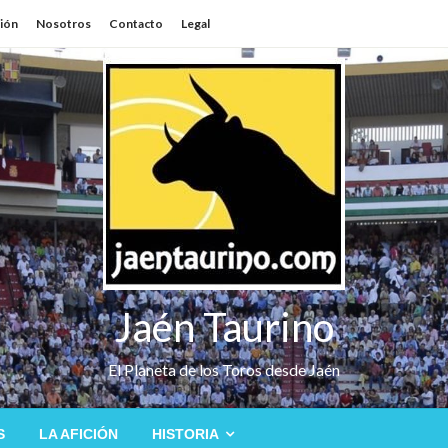
sión
Nosotros
Contacto
Legal
Jaén Taurino
El Planeta de los Toros desde Jaén
S
LA AFICIÓN
HISTORIA