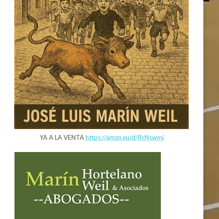
YA A LA VENTA
https://amzn.eu/d/8cNswmj