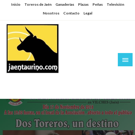
Saltar
Inicio
Toreros de Jaén
Ganaderías
Plazas
Peñas
Televisión
al
Nosotros
Contacto
Legal
contenido
Jaén Taurino
El Planeta de los Toros desde Jaén