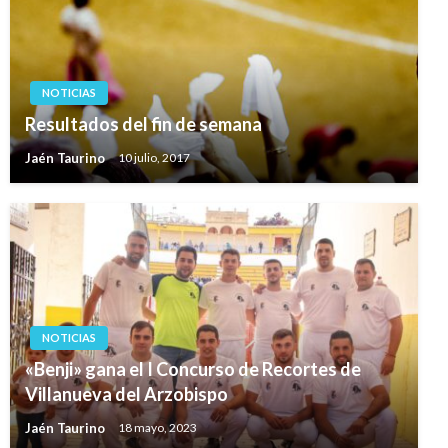
NOTICIAS
Resultados del fin de semana
Jaén Taurino
10 julio, 2017
NOTICIAS
«Benji» gana el I Concurso de Recortes de
Villanueva del Arzobispo
Jaén Taurino
18 mayo, 2023