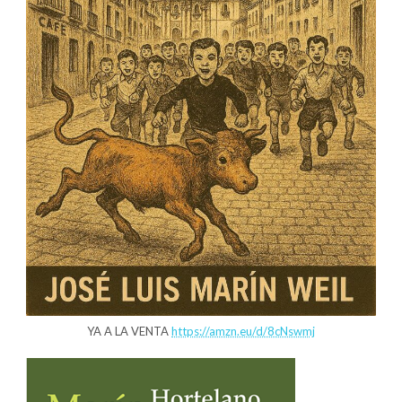
YA A LA VENTA
https://amzn.eu/d/8cNswmj