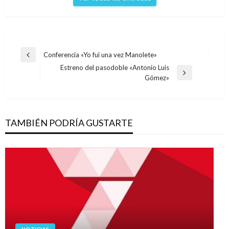
Navegación
Conferencia «Yo fui una vez Manolete»
Entrada
de
Estreno del pasodoble «Antonio Luis
anterior
Entrada
Gómez»
entradas
siguiente
TAMBIÉN PODRÍA GUSTARTE