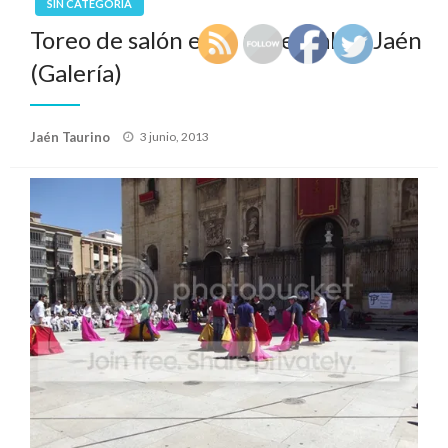
SIN CATEGORÍA
Toreo de salón en la Catedral de Jaén
(Galería)
Publicado
Jaén Taurino
3 junio, 2013
el