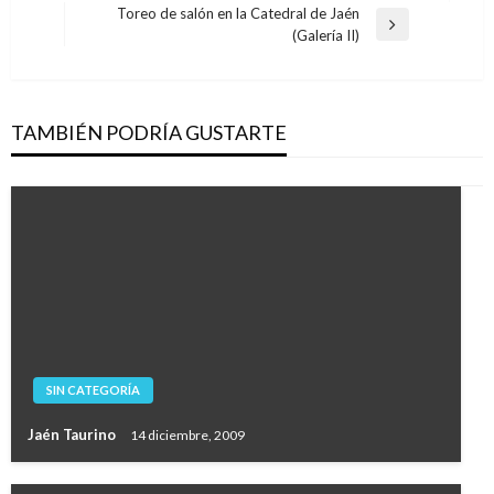
de
anterior
Toreo de salón en la Catedral de Jaén
entradas
Entrada
(Galería II)
siguiente
TAMBIÉN PODRÍA GUSTARTE
SIN CATEGORÍA
Jaén Taurino
14 diciembre, 2009