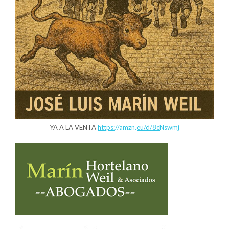
YA A LA VENTA
https://amzn.eu/d/8cNswmj