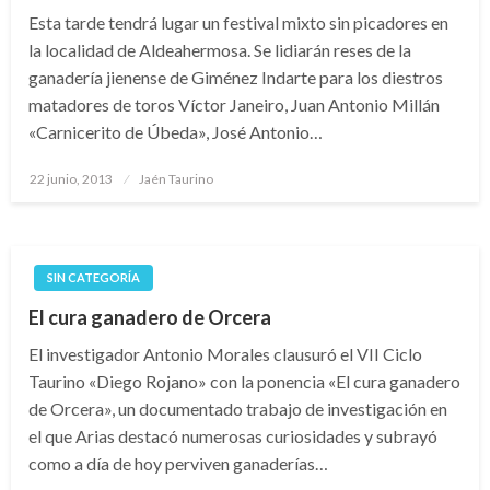
Esta tarde tendrá lugar un festival mixto sin picadores en
la localidad de Aldeahermosa. Se lidiarán reses de la
ganadería jienense de Giménez Indarte para los diestros
matadores de toros Víctor Janeiro, Juan Antonio Millán
«Carnicerito de Úbeda», José Antonio…
Publicado
22 junio, 2013
Jaén Taurino
el
SIN CATEGORÍA
El cura ganadero de Orcera
El investigador Antonio Morales clausuró el VII Ciclo
Taurino «Diego Rojano» con la ponencia «El cura ganadero
de Orcera», un documentado trabajo de investigación en
el que Arias destacó numerosas curiosidades y subrayó
como a día de hoy perviven ganaderías…