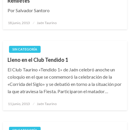
Rehiletes
Por Salvador Santoro
Publicado
18 junio, 2013
Jaén Taurino
el
SIN CATEGORÍA
Lleno en el Club Tendido 1
El Club Taurino «Tendido 1» de Jaén celebró anoche un
coloquio en el que se conmemoró la celebración de la
«Corrida del Siglo» y se debatió en torno a la situación por
la que atraviesa la Fiesta. Participaron el matador…
Publicado
11 junio, 2013
Jaén Taurino
el