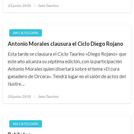
Publicado
22 junio, 2013
Jaén Taurino
el
SIN CATEGORÍA
Antonio Morales clausura el Ciclo Diego Rojano
Esta tarde se clausura el Ciclo Taurino «Diego Rojano» que
este año alcanza su séptima edición, con la participación
Antonio Morales quien disertará sobre el tema «El cura
ganadero de Orcera». Tendrá lugar en el salón de actos del
Ilustre…
Publicado
20 junio, 2013
Jaén Taurino
el
SIN CATEGORÍA