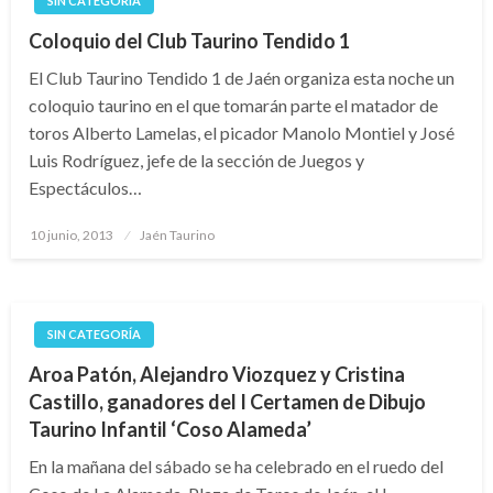
SIN CATEGORÍA
Coloquio del Club Taurino Tendido 1
El Club Taurino Tendido 1 de Jaén organiza esta noche un
coloquio taurino en el que tomarán parte el matador de
toros Alberto Lamelas, el picador Manolo Montiel y José
Luis Rodríguez, jefe de la sección de Juegos y
Espectáculos…
Publicado
10 junio, 2013
Jaén Taurino
el
SIN CATEGORÍA
Aroa Patón, Alejandro Viozquez y Cristina
Castillo, ganadores del I Certamen de Dibujo
Taurino Infantil ‘Coso Alameda’
En la mañana del sábado se ha celebrado en el ruedo del