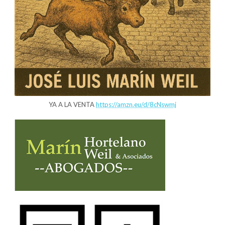
YA A LA VENTA
https://amzn.eu/d/8cNswmj