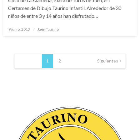
Coso de La Alameda, Plaza de Toros de Jaén, el I
Certamen de Dibujo Taurino Infantil. Alrededor de 30
niños de entre 3 y 14 años han disfrutado…
Publicado
9 junio, 2013
Jaén Taurino
el
Navegación
de
1
2
Siguientes
entradas