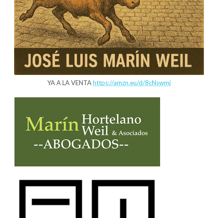
YA A LA VENTA
https://amzn.eu/d/8cNswmj