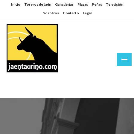
Saltar
Inicio
Toreros de Jaén
Ganaderías
Plazas
Peñas
Televisión
al
Nosotros
Contacto
Legal
contenido
Jaén Taurino
El Planeta de los Toros desde Jaén