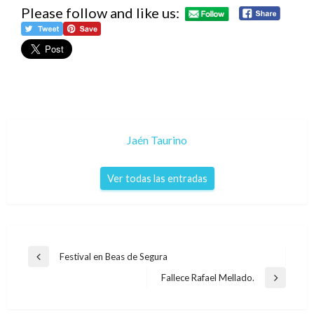
Please follow and like us:
Jaén Taurino
Ver todas las entradas
Navegación
Festival en Beas de Segura
Entrada
de
anterior
Fallece Rafael Mellado.
Entrada
entradas
siguiente