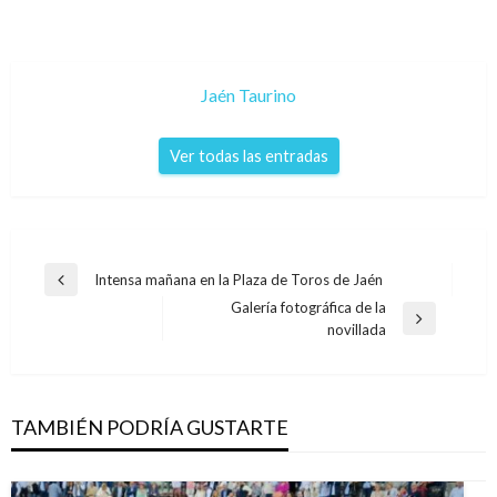
Jaén Taurino
Ver todas las entradas
Navegación
Intensa mañana en la Plaza de Toros de Jaén
Entrada
de
Galería fotográfica de la
anterior
Entrada
novillada
entradas
siguiente
TAMBIÉN PODRÍA GUSTARTE