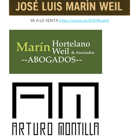
YA A LA VENTA
https://amzn.eu/d/8cNswmj