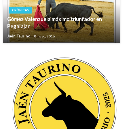
CRÓNICAS
Gómez Valenzuela máximo triunfador en
Pegalajar
Jaén Taurino
8 mayo, 2016