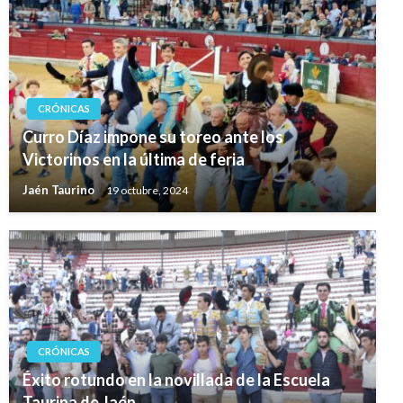
CRÓNICAS
Curro Díaz impone su toreo ante los
Victorinos en la última de feria
Jaén Taurino
19 octubre, 2024
CRÓNICAS
Éxito rotundo en la novillada de la Escuela
Taurina de Jaén