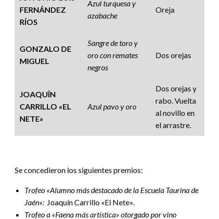
Azul turquesa y
FERNÁNDEZ
Oreja
azabache
RÍOS
Sangre de toro y
GONZALO DE
oro con remates
Dos orejas
MIGUEL
negros
Dos orejas y
JOAQUÍN
rabo. Vuelta
CARRILLO «EL
Azul pavo y oro
al novillo en
NETE»
el arrastre.
Se concedieron los siguientes premios:
Trofeo «Alumno más destacado de la Escuela Taurina de
Jaén»:
Joaquín Carrillo «El Nete».
Trofeo a «Faena más artística» otorgado por vino