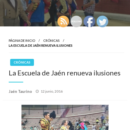
PÁGINA DE INICIO
CRÓNICAS
LA ESCUELA DE JAÉN RENUEVA ILUSIONES
CRÓNICAS
La Escuela de Jaén renueva ilusiones
Publicado
Jaén Taurino
12 junio, 2016
el