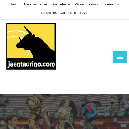
Saltar
Inicio
Toreros de Jaén
Ganaderías
Plazas
Peñas
Televisión
al
Nosotros
Contacto
Legal
contenido
Jaén Taurino
El Planeta de los Toros desde Jaén