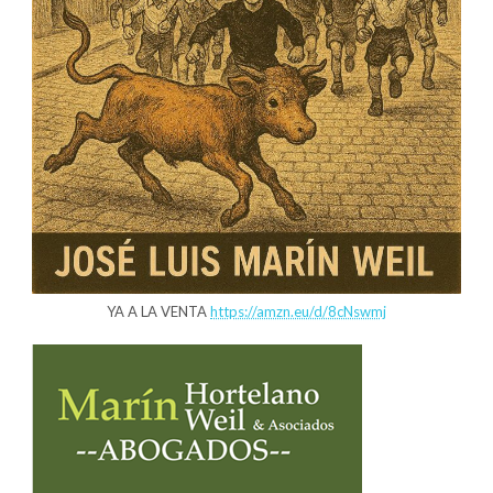
YA A LA VENTA
https://amzn.eu/d/8cNswmj