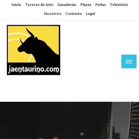
Saltar
Inicio
Toreros de Jaén
Ganaderías
Plazas
Peñas
Televisión
al
Nosotros
Contacto
Legal
contenido
Jaén Taurino
El Planeta de los Toros desde Jaén