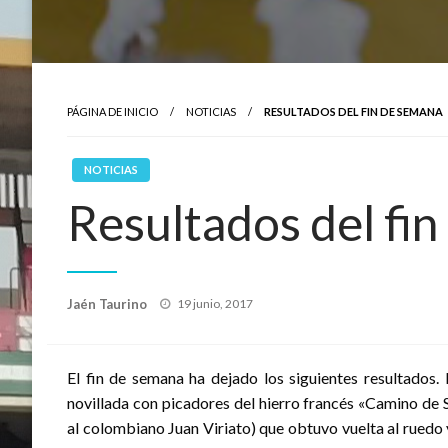
PÁGINA DE INICIO
NOTICIAS
RESULTADOS DEL FIN DE SEMANA
NOTICIAS
Resultados del fi
Publicado
Jaén Taurino
19 junio, 2017
el
El fin de semana ha dejado los siguientes resultados.
novillada con picadores del hierro francés «Camino de 
al colombiano Juan Viriato) que obtuvo vuelta al ruedo 