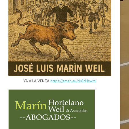
YA A LA VENTA
https://amzn.eu/d/8cNswmj