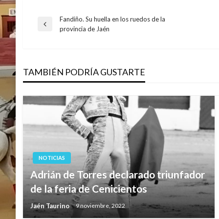
Fandiño. Su huella en los ruedos de la
Navegación
Entrada
provincia de Jaén
anterior
de
TAMBIÉN PODRÍA GUSTARTE
entradas
NOTICIAS
Adrián de Torres declarado triunfador
de la feria de Cenicientos
Jaén Taurino
9 noviembre, 2022