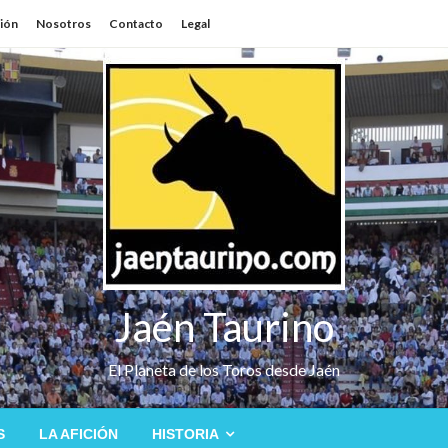
sión
Nosotros
Contacto
Legal
Jaén Taurino
El Planeta de los Toros desde Jaén
S
LA AFICIÓN
HISTORIA