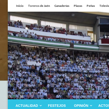
Saltar
Inicio
Toreros de Jaén
Ganaderías
Plazas
Peñas
Televi
al
contenido
ACTUALIDAD
FESTEJOS
OPINIÓN
ACTO