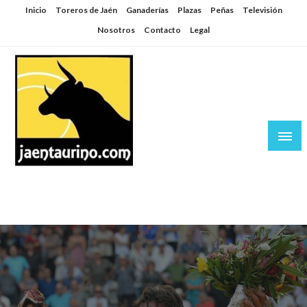
Saltar
Inicio
Toreros de Jaén
Ganaderías
Plazas
Peñas
Televisión
al
Nosotros
Contacto
Legal
contenido
Jaén Taurino
El Planeta de los Toros desde Jaén