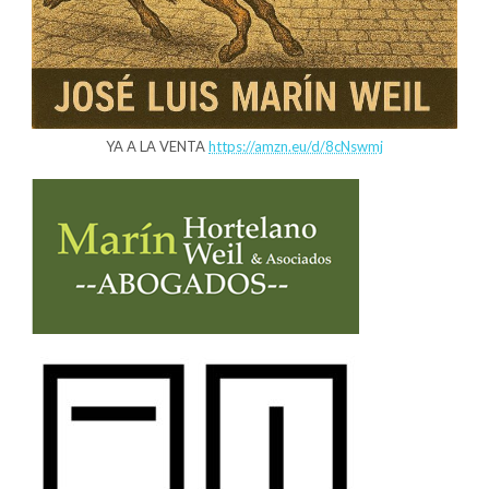
YA A LA VENTA
https://amzn.eu/d/8cNswmj