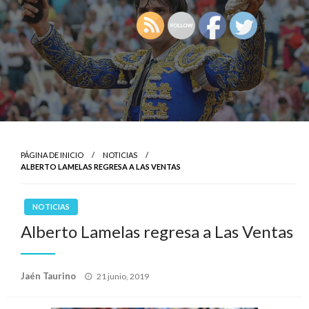
PÁGINA DE INICIO
NOTICIAS
ALBERTO LAMELAS REGRESA A LAS VENTAS
NOTICIAS
Alberto Lamelas regresa a Las Ventas
Publicado
Jaén Taurino
21 junio, 2019
el