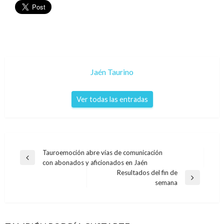
Jaén Taurino
Ver todas las entradas
Navegación
Tauroemoción abre vías de comunicación
Entrada
con abonados y aficionados en Jaén
de
anterior
Resultados del fin de
entradas
Entrada
semana
siguiente