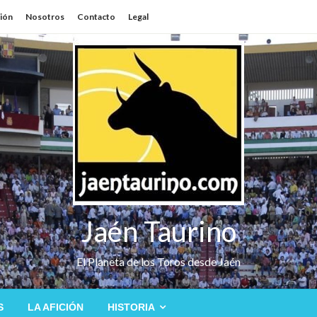
sión
Nosotros
Contacto
Legal
Jaén Taurino
El Planeta de los Toros desde Jaén
S
LA AFICIÓN
HISTORIA