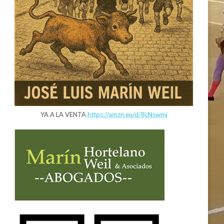
YA A LA VENTA
https://amzn.eu/d/8cNswmj