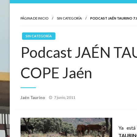
PÁGINA DE INICIO
SIN CATEGORÍA
PODCAST JAÉN TAURINO 7 
SIN CATEGORÍA
Podcast JAÉN TAU
COPE Jaén
Publicado
Jaén Taurino
7 junio, 2011
el
Ya está
TAURI