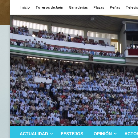
Saltar
Inicio
Toreros de Jaén
Ganaderías
Plazas
Peñas
Televi
al
contenido
ACTUALIDAD
FESTEJOS
OPINIÓN
ACTO