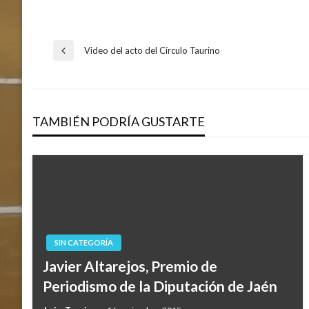
Navegación
Video del acto del Círculo Taurino
Entrada
anterior
de
TAMBIÉN PODRÍA GUSTARTE
entradas
SIN CATEGORÍA
Javier Altarejos, Premio de
Periodismo de la Diputación de Jaén