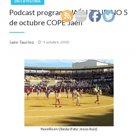
SIN CATEGORÍA
Podcast programa JAÉN TAURINO 5
de octubre COPE Jaén
Publicado
Jaén Taurino
5 octubre, 2010
el
Paseíllo en Úbeda (Foto: Jesús Ruiz)