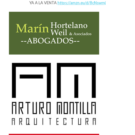
YA A LA VENTA
https://amzn.eu/d/8cNswmj