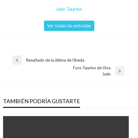
Jaén Taurino
Ver todas las entradas
Navegación
Resultado de la última de Úbeda
Entrada
de
Foro Taurino de Viva
anterior
Entrada
Jaén
entradas
siguiente
TAMBIÉN PODRÍA GUSTARTE