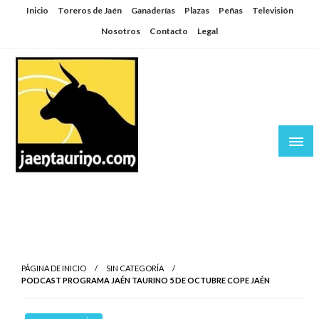
Saltar
Inicio
Toreros de Jaén
Ganaderías
Plazas
Peñas
Televisión
al
Nosotros
Contacto
Legal
contenido
Jaén Taurino
El Planeta de los Toros desde Jaén
PÁGINA DE INICIO
SIN CATEGORÍA
PODCAST PROGRAMA JAÉN TAURINO 5 DE OCTUBRE COPE JAÉN