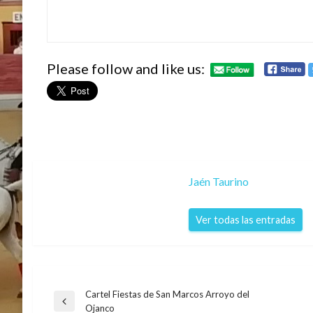
Please follow and like us:
Jaén Taurino
Ver todas las entradas
Cartel Fiestas de San Marcos Arroyo del
Navegación
Entrada
Ojanco