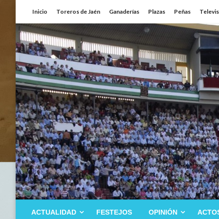
Saltar
Inicio
Toreros de Jaén
Ganaderías
Plazas
Peñas
Televi
al
contenido
ACTUALIDAD
FESTEJOS
OPINIÓN
ACTO