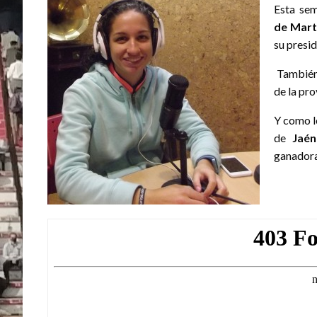
Esta se
de Mart
su presid
También 
de la pro
Y como l
de
Jaén
ganadora