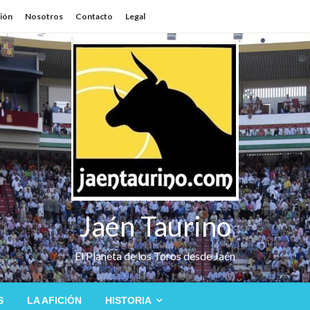
sión
Nosotros
Contacto
Legal
Jaén Taurino
El Planeta de los Toros desde Jaén
S
LA AFICIÓN
HISTORIA