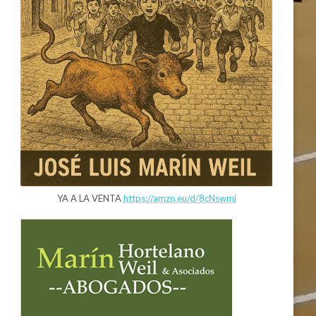
YA A LA VENTA
https://amzn.eu/d/8cNswmj