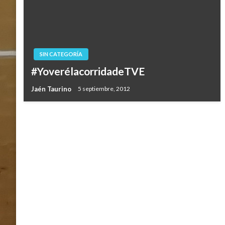
SIN CATEGORÍA
#YoverélacorridadeTVE
Jaén Taurino
5 septiembre, 2012