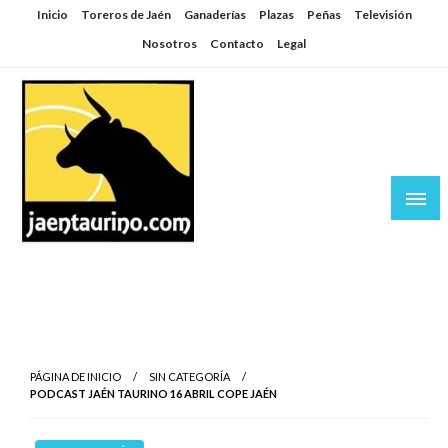
Saltar
Inicio
Toreros de Jaén
Ganaderías
Plazas
Peñas
Televisión
al
Nosotros
Contacto
Legal
contenido
Jaén Taurino
El Planeta de los Toros desde Jaén
PÁGINA DE INICIO
SIN CATEGORÍA
PODCAST JAÉN TAURINO 16 ABRIL COPE JAÉN