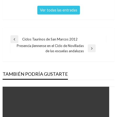
Ver todas las entradas
Navegación
Ciclos Taurinos de San Marcos 2012
Entrada
de
Presencia jiennense en el Ciclo de Novilladas
anterior
Entrada
de las escuelas andaluzas
entradas
siguiente
TAMBIÉN PODRÍA GUSTARTE