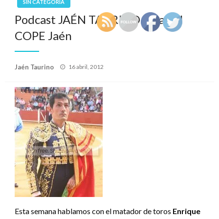
SIN CATEGORÍA
Podcast JAÉN TAURINO 16 abril
COPE Jaén
Publicado
Jaén Taurino
16 abril, 2012
el
Esta semana hablamos con el matador de toros
Enrique