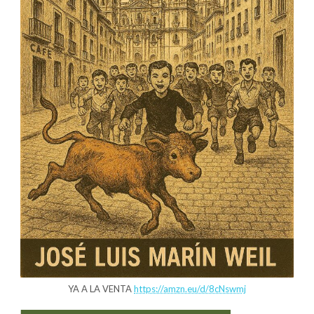
YA A LA VENTA
https://amzn.eu/d/8cNswmj