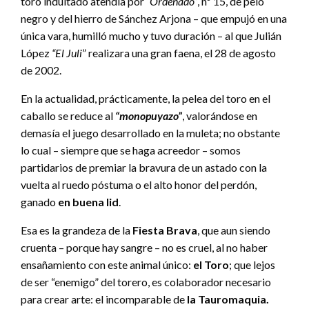
toro indultado atendía por
“Ordenado”
, nº 15, de pelo
negro y del hierro de Sánchez Arjona – que empujó en una
única vara, humilló mucho y tuvo duración – al que Julián
López
“El Juli
” realizara una gran faena, el 28 de agosto
de 2002.
En la actualidad, prácticamente, la pelea del toro en el
caballo se reduce al
“monopuyazo”
, valorándose en
demasía el juego desarrollado en la muleta; no obstante
lo cual – siempre que se haga acreedor – somos
partidarios de premiar la bravura de un astado con la
vuelta al ruedo póstuma o el alto honor del perdón,
ganado
en buena lid
.
Esa es la grandeza de la
Fiesta Brava
, que aun siendo
cruenta – porque hay sangre – no es cruel, al no haber
ensañamiento con este animal único:
el Toro
; que lejos
de ser “enemigo” del torero, es colaborador necesario
para crear arte: el incomparable de
la Tauromaquia.