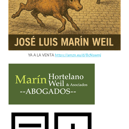
YA A LA VENTA
https://amzn.eu/d/8cNswmj