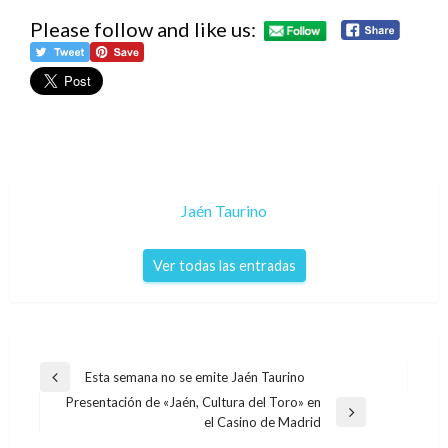
Please follow and like us:
Jaén Taurino
Ver todas las entradas
Navegación
Esta semana no se emite Jaén Taurino
Entrada
de
Presentación de «Jaén, Cultura del Toro» en
anterior
Entrada
el Casino de Madrid
entradas
siguiente