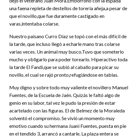
dejó el veterano Juan Mora.Emborronó con la espada
una faena repleta de destellos de torería añeja,a pesar de
que el novillo,que fue duramente castigado en
varas,intentaba colarse.
Nuestro paisano Curro Díaz se topó con el más difícil de
la tarde, que incluso llegó a echarle mano tras colarse
varias veces. Un animal muy busco.Tuvo que someterlo
mucho y obligarlo para poder torearlo. Hiperactivo toda
la tarde El Fandi,que se subió al caballo para picar su
novillo, el cual se rajó pronto,refugiándose en tablas.
Muy digno y sobre todo muy valiente el novillero Manuel
Fuentes, de la Escuela de Jaén. Quizás le faltó algo de
genio en su labor, tal vez le pudo la presión de estar
acartelado con las figuras. El de Belmez de la Moraleda
solventó el compromiso. Se vivió un momento muy
emotivo cuando su hermana Juani Fuentes, puesta en pie
en el tendido 3, arrancó a cantarle. La plaza entera se