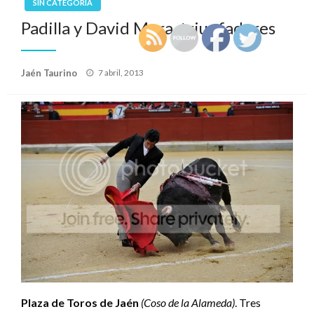
SIN CATEGORÍA
Padilla y David Mora, triunfadores
Publicado
Jaén Taurino
7 abril, 2013
el
Plaza de Toros de Jaén
(Coso de la Alameda)
. Tres