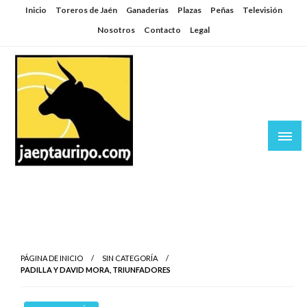
Saltar
Inicio
Toreros de Jaén
Ganaderías
Plazas
Peñas
Televisión
al
Nosotros
Contacto
Legal
contenido
Jaén Taurino
El Planeta de los Toros desde Jaén
PÁGINA DE INICIO
SIN CATEGORÍA
PADILLA Y DAVID MORA, TRIUNFADORES