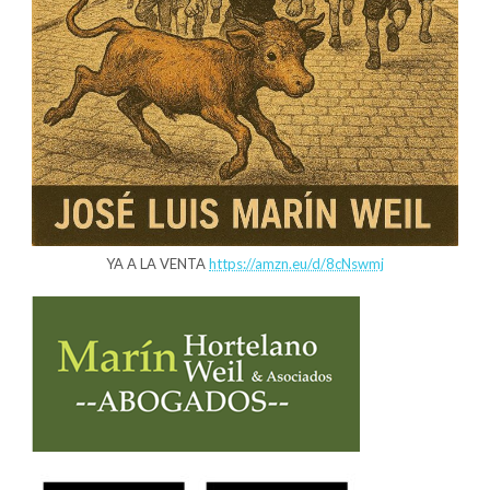
YA A LA VENTA
https://amzn.eu/d/8cNswmj