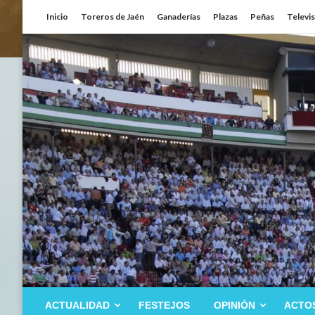
Saltar
Inicio
Toreros de Jaén
Ganaderías
Plazas
Peñas
Televi
al
contenido
ACTUALIDAD
FESTEJOS
OPINIÓN
ACTO