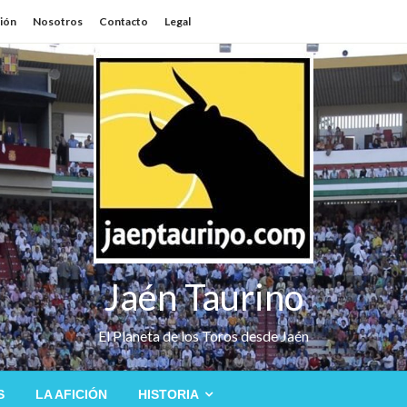
sión
Nosotros
Contacto
Legal
Jaén Taurino
El Planeta de los Toros desde Jaén
S
LA AFICIÓN
HISTORIA