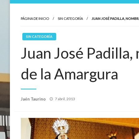
PÁGINA DE INICIO
SIN CATEGORÍA
JUAN JOSÉ PADILLA, NOM
SIN CATEGORÍA
Juan José Padill
de la Amargura
Publicado
Jaén Taurino
7 abril, 2013
el