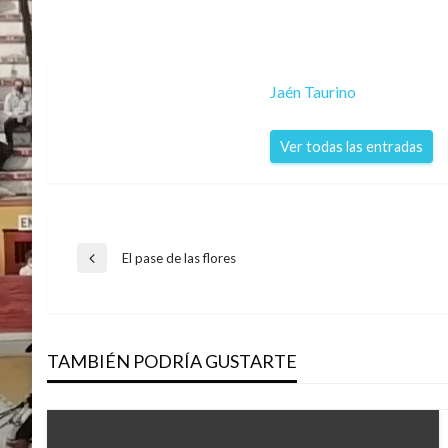
Jaén Taurino
Ver todas las entradas
Navegación
El pase de las flores
Entrada
anterior
de
TAMBIÉN PODRÍA GUSTARTE
entradas