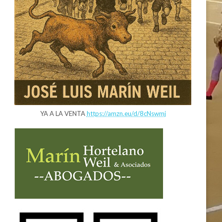
YA A LA VENTA
https://amzn.eu/d/8cNswmj