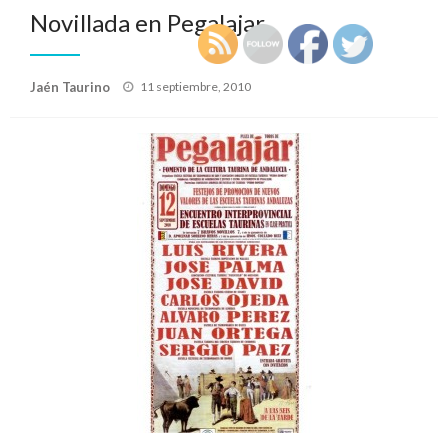
Novillada en Pegalajar
Publicado
Jaén Taurino
11 septiembre, 2010
el