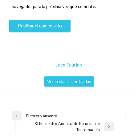
navegador para la próxima vez que comente.
Jaén Taurino
Ver todas las entradas
Navegación
El torero ausente
Entrada
de
XI Encuentro Andaluz de Escuelas de
anterior
Entrada
Tauromaquia
entradas
siguiente