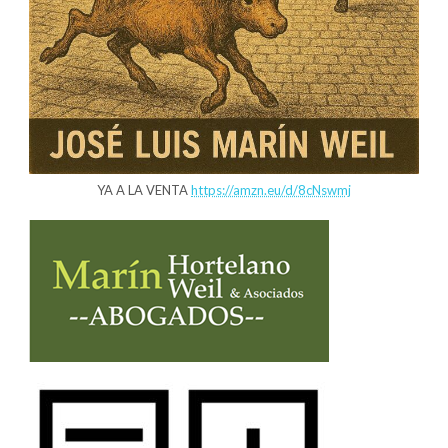
YA A LA VENTA
https://amzn.eu/d/8cNswmj