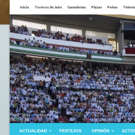
Saltar
Inicio
Toreros de Jaén
Ganaderías
Plazas
Peñas
Televi
al
contenido
ACTUALIDAD
FESTEJOS
OPINIÓN
ACTO