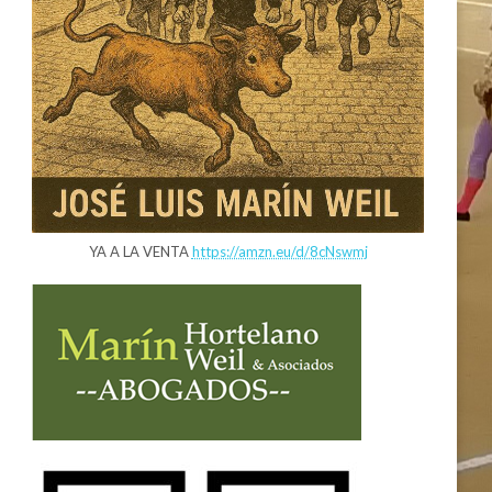
YA A LA VENTA
https://amzn.eu/d/8cNswmj