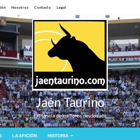
sión
Nosotros
Contacto
Legal
Jaén Taurino
El Planeta de los Toros desde Jaén
S
LA AFICIÓN
HISTORIA