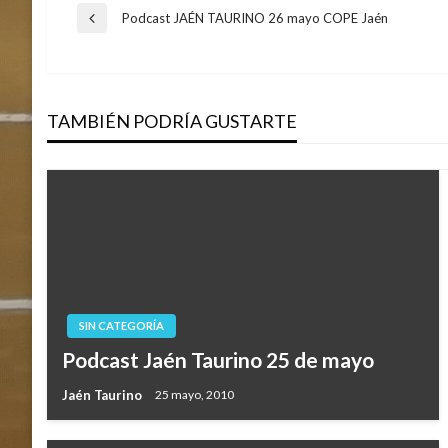
Navegación
Podcast JAÉN TAURINO 26 mayo COPE Jaén
Entrada
anterior
de
TAMBIÉN PODRÍA GUSTARTE
entradas
SIN CATEGORÍA
Podcast Jaén Taurino 25 de mayo
Jaén Taurino
25 mayo, 2010