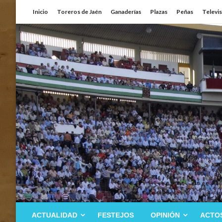
Saltar
Inicio
Toreros de Jaén
Ganaderías
Plazas
Peñas
Televi
al
contenido
ACTUALIDAD
FESTEJOS
OPINIÓN
ACTO