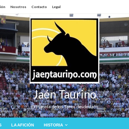
sión
Nosotros
Contacto
Legal
Jaén Taurino
El Planeta de los Toros desde Jaén
S
LA AFICIÓN
HISTORIA