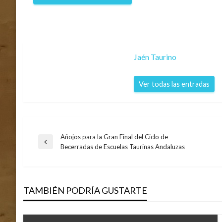
Jaén Taurino
Ver todas las entradas
Añojos para la Gran Final del Ciclo de
Navegación
Entrada
Becerradas de Escuelas Taurinas Andaluzas
anterior
de
TAMBIÉN PODRÍA GUSTARTE
entradas