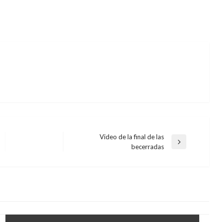
Video de la final de las
Entrada
becerradas
siguiente