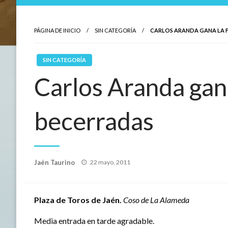
PÁGINA DE INICIO
SIN CATEGORÍA
CARLOS ARANDA GANA LA F
SIN CATEGORÍA
Carlos Aranda gana 
becerradas
Publicado
Jaén Taurino
22 mayo, 2011
el
Plaza de Toros de Jaén.
Coso de La Alameda
Media entrada en tarde agradable.