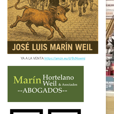
YA A LA VENTA
https://amzn.eu/d/8cNswmj