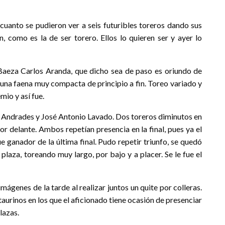
 cuanto se pudieron ver a seis futuribles toreros dando sus
n, como es la de ser torero. Ellos lo quieren ser y ayer lo
e Baeza Carlos Aranda, que dicho sea de paso es oriundo de
ó una faena muy compacta de principio a fin. Toreo variado y
mio y así fue.
 Andrades y José Antonio Lavado. Dos toreros diminutos en
r delante. Ambos repetían presencia en la final, pues ya el
ue ganador de la última final. Pudo repetir triunfo, se quedó
plaza, toreando muy largo, por bajo y a placer. Se le fue el
ágenes de la tarde al realizar juntos un quite por colleras.
taurinos en los que el aficionado tiene ocasión de presenciar
lazas.