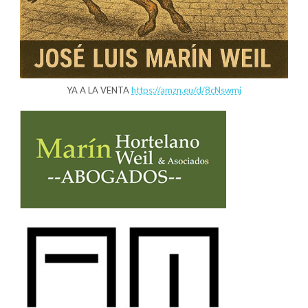
YA A LA VENTA
https://amzn.eu/d/8cNswmj