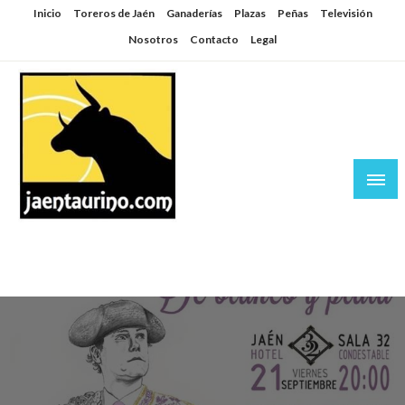
Saltar
Inicio
Toreros de Jaén
Ganaderías
Plazas
Peñas
Televisión
al
Nosotros
Contacto
Legal
contenido
Jaén Taurino
El Planeta de los Toros desde Jaén