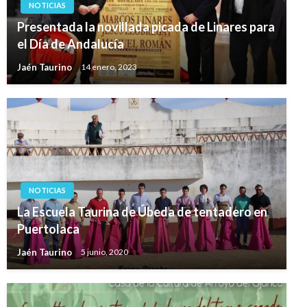
NOTICIAS
Presentada la novillada picada de Linares para
el Día de Andalucía
Jaén Taurino
14 enero, 2023
NOTICIAS
La Escuela Taurina de Úbeda de tentadero en
Puertolaca
Jaén Taurino
5 junio, 2020