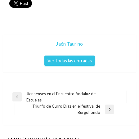
Jaén Taurino
Ver todas las entradas
Navegación
Jiennenses en el Encuentro Andaluz de
Entrada
Escuelas
de
anterior
Triunfo de Curro Díaz en el festival de
entradas
Entrada
Burgohondo
siguiente