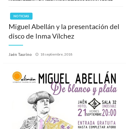
NOTICIAS
Miguel Abellán y la presentación del
disco de Inma Vílchez
Publicado
Jaén Taurino
18 septiembre, 2018
el