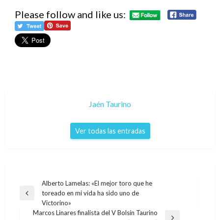
Please follow and like us:
Jaén Taurino
Ver todas las entradas
Navegación
Alberto Lamelas: «El mejor toro que he
toreado en mi vida ha sido uno de
de
Entrada
Victorino»
anterior
entradas
Marcos Linares finalista del V Bolsín Taurino