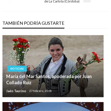
Entrada
de La Carlota (Córdoba)
siguiente
TAMBIÉN PODRÍA GUSTARTE
NOTICIAS
María del Mar Santos, apoderada por Juan
Collado Ruiz
Jaén Taurino
27 febrero, 2018