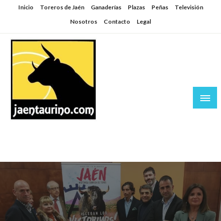
Saltar
Inicio
Toreros de Jaén
Ganaderías
Plazas
Peñas
Televisión
al
Nosotros
Contacto
Legal
contenido
Jaén Taurino
El Planeta de los Toros desde Jaén