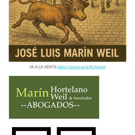
YA A LA VENTA
https://amzn.eu/d/8cNswmj