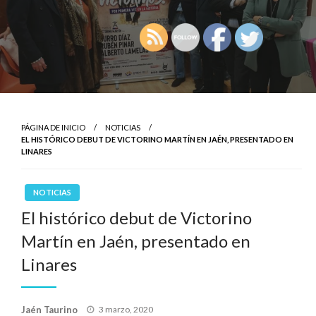
PÁGINA DE INICIO
NOTICIAS
EL HISTÓRICO DEBUT DE VICTORINO MARTÍN EN JAÉN, PRESENTADO EN
LINARES
NOTICIAS
El histórico debut de Victorino
Martín en Jaén, presentado en
Linares
Publicado
Jaén Taurino
3 marzo, 2020