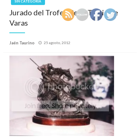
SIN CATEGORÍA
Jurado del Trofeo Peña Tercio de
Varas
Publicado
Jaén Taurino
25 agosto, 2012
el