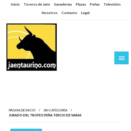
Saltar
Inicio
Toreros de Jaén
Ganaderías
Plazas
Peñas
Televisión
al
Nosotros
Contacto
Legal
contenido
Jaén Taurino
El Planeta de los Toros desde Jaén
PÁGINA DE INICIO
SIN CATEGORÍA
JURADO DEL TROFEO PEÑA TERCIO DE VARAS