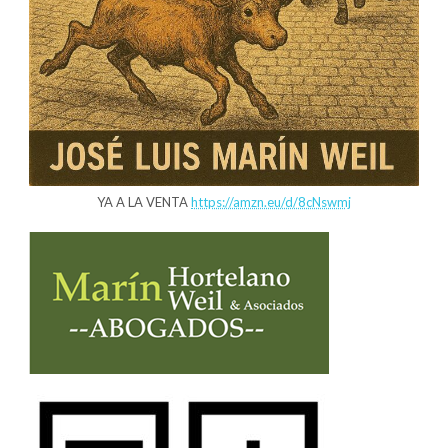
YA A LA VENTA
https://amzn.eu/d/8cNswmj