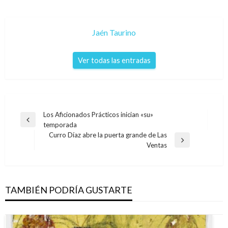
Jaén Taurino
Ver todas las entradas
Navegación
Los Aficionados Prácticos inician «su»
Entrada
temporada
de
anterior
Curro Díaz abre la puerta grande de Las
entradas
Entrada
Ventas
siguiente
TAMBIÉN PODRÍA GUSTARTE