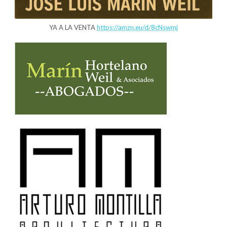
YA A LA VENTA
https://amzn.eu/d/8cNswmj