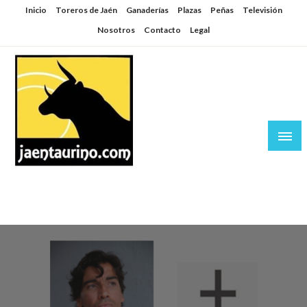
Saltar
Inicio
Toreros de Jaén
Ganaderías
Plazas
Peñas
Televisión
al
Nosotros
Contacto
Legal
contenido
Jaén Taurino
El Planeta de los Toros desde Jaén