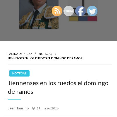
PÁGINA DE INICIO
NOTICIAS
JIENNENSES EN LOS RUEDOS EL DOMINGO DE RAMOS
NOTICIAS
Jiennenses en los ruedos el domingo
de ramos
Publicado
Jaén Taurino
19 marzo, 2016
el