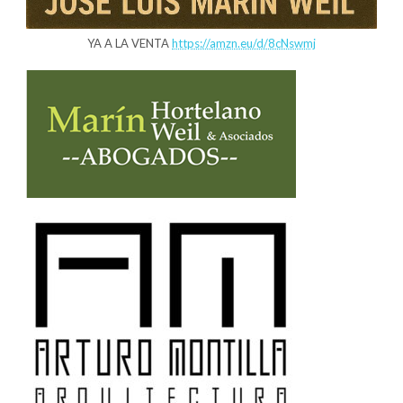
YA A LA VENTA
https://amzn.eu/d/8cNswmj