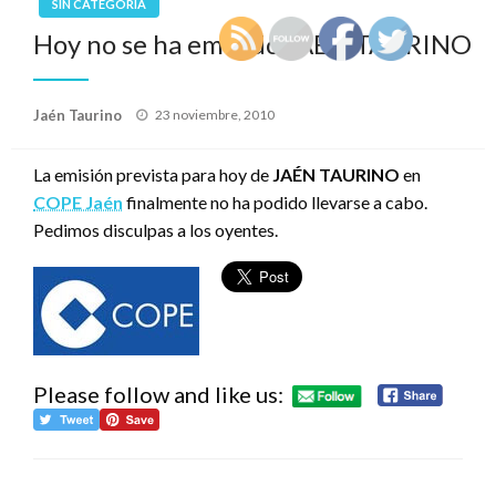
SIN CATEGORÍA
Hoy no se ha emitido JAÉN TAURINO
Publicado
Jaén Taurino
23 noviembre, 2010
el
La emisión prevista para hoy de
JAÉN TAURINO
en
COPE Jaén
finalmente no ha podido llevarse a cabo.
Pedimos disculpas a los oyentes.
Please follow and like us: