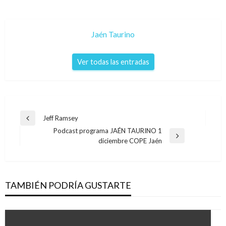
Jaén Taurino
Ver todas las entradas
Navegación
Jeff Ramsey
Entrada
de
Podcast programa JAÉN TAURINO 1
anterior
Entrada
diciembre COPE Jaén
entradas
siguiente
TAMBIÉN PODRÍA GUSTARTE