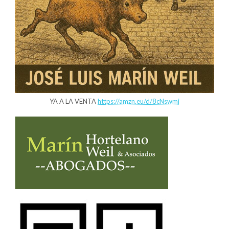
YA A LA VENTA
https://amzn.eu/d/8cNswmj