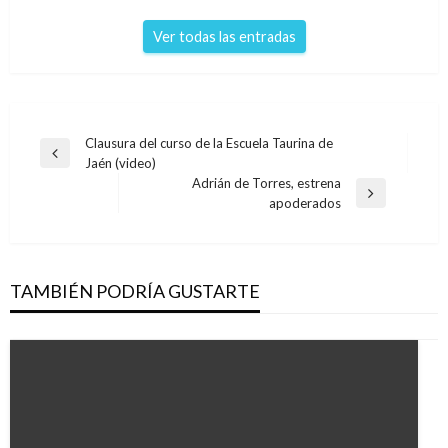
Ver todas las entradas
Navegación
Clausura del curso de la Escuela Taurina de
Entrada
Jaén (video)
de
anterior
Adrián de Torres, estrena
entradas
Entrada
apoderados
siguiente
TAMBIÉN PODRÍA GUSTARTE