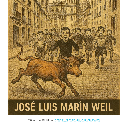
YA A LA VENTA
https://amzn.eu/d/8cNswmj