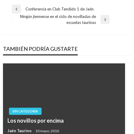
Navegación
Conferencia en Club Tendido 1 de Jaén
Entrada
de
Ningún jiennense en el ciclo de novilladas de
anterior
Entrada
escuelas taurinas
entradas
siguiente
TAMBIÉN PODRÍA GUSTARTE
SIN CATEGORÍA
Los novillos por encima
Jaén Taurino
10 mayo, 2010