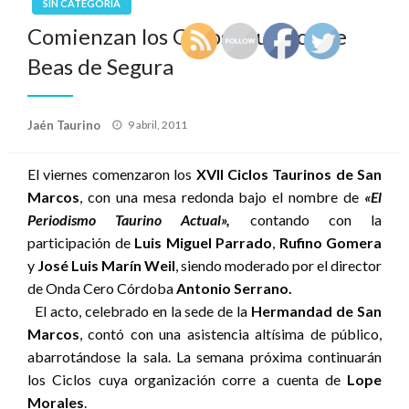
SIN CATEGORÍA
Comienzan los Ciclos Taurinos de
Beas de Segura
Publicado
Jaén Taurino
9 abril, 2011
el
El viernes comenzaron los
XVII Ciclos Taurinos de San
Marcos
, con una mesa redonda bajo el nombre de
«El
Periodismo
Taurino Actual»,
contando con la
participación de
Luis Miguel Parrado
,
Rufino Gomera
y
José Luis Marín Weil
, siendo moderado por el director
de Onda Cero Córdoba
Antonio Serrano.
El acto, celebrado en la sede de la
Hermandad de San
Marcos
, contó con una asistencia altísima de público,
abarrotándose la sala. La semana próxima continuarán
los Ciclos cuya organización corre a cuenta de
Lope
Morales
.