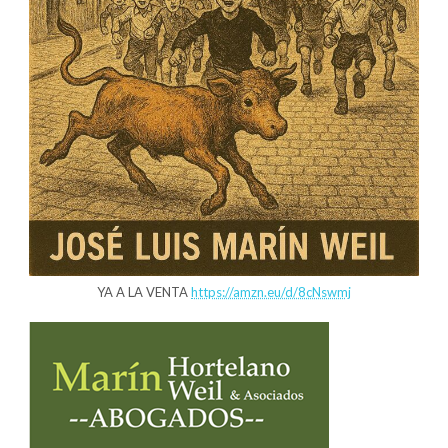
YA A LA VENTA
https://amzn.eu/d/8cNswmj